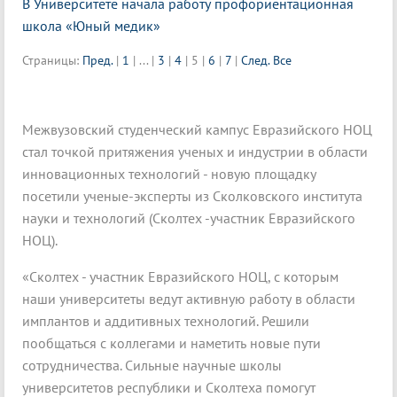
В Университете начала работу профориентационная
школа «Юный медик»
Страницы:
Пред.
|
1
|
...
|
3
|
4
|
5
|
6
|
7
|
След.
Все
Межвузовский студенческий кампус Евразийского НОЦ
стал точкой притяжения ученых и индустрии в области
инновационных технологий - новую площадку
посетили ученые-эксперты из Сколковского института
науки и технологий (Сколтех -участник Евразийского
НОЦ).
«Сколтех - участник Евразийского НОЦ, с которым
наши университеты ведут активную работу в области
имплантов и аддитивных технологий. Решили
пообщаться с коллегами и наметить новые пути
сотрудничества. Сильные научные школы
университетов республики и Сколтеха помогут