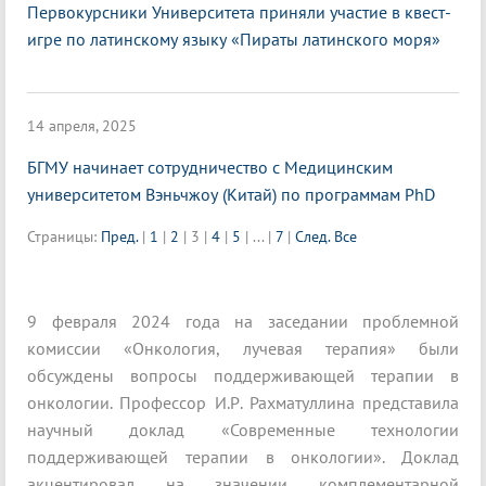
Первокурсники Университета приняли участие в квест-
игре по латинскому языку «Пираты латинского моря»
14 апреля, 2025
БГМУ начинает сотрудничество с Медицинским
университетом Вэньчжоу (Китай) по программам PhD
Страницы:
Пред.
|
1
|
2
|
3
|
4
|
5
|
...
|
7
|
След.
Все
9 февраля 2024 года на заседании проблемной
комиссии «Онкология, лучевая терапия» были
обсуждены вопросы поддерживающей терапии в
онкологии. Профессор И.Р. Рахматуллина представила
научный доклад «Современные технологии
поддерживающей терапии в онкологии». Доклад
акцентировал на значении комплементарной