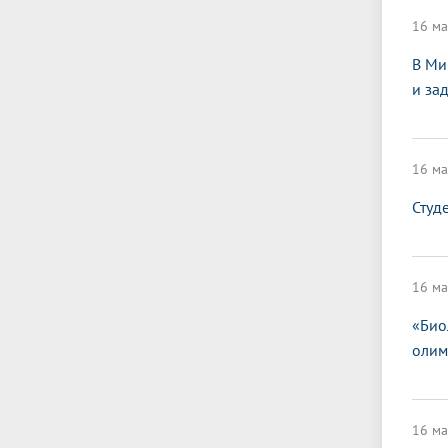
16 ма
В Ми
и за
16 ма
Студ
16 ма
«Био
олим
16 ма