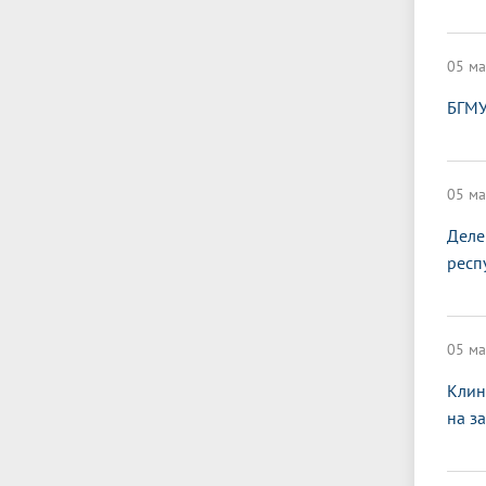
05 ма
БГМУ
05 ма
Деле
респ
05 ма
Клин
на з