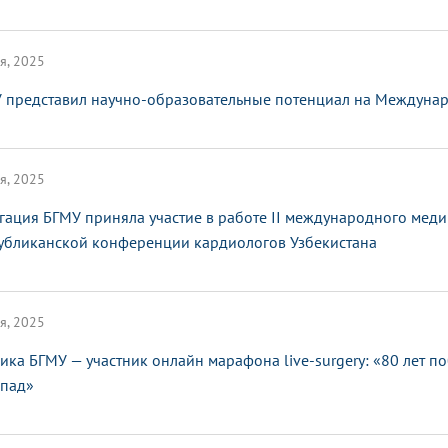
я, 2025
 представил научно-образовательные потенциал на Междунар
я, 2025
гация БГМУ приняла участие в работе II международного мед
убликанской конференции кардиологов Узбекистана
я, 2025
ика БГМУ — участник онлайн марафона live-surgery: «80 лет п
апад»