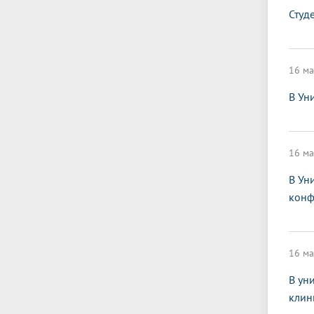
Студ
16 ма
В Ун
16 ма
В Ун
конф
16 ма
В ун
клин