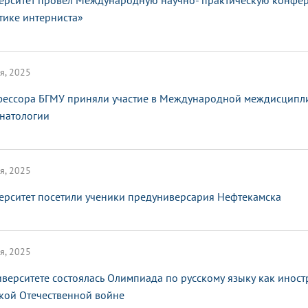
ерситет провел Международную научно- практическую конфе
тике интерниста»
я, 2025
ессора БГМУ приняли участие в Международной междисципл
натологии
я, 2025
ерситет посетили ученики предуниверсария Нефтекамска
я, 2025
иверситете состоялась Олимпиада по русскому языку как инос
кой Отечественной войне