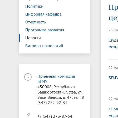
Управление международной
Отдел ор
Профсою
Пр
Политики
Электронный ящик доверия
Комплекс
деятельности
Итоги научно-исследовательской
Клиничес
Санаторий-профилакторий БГМУ
Совет обучающихся
БГМУ
Федерал
Ассоциац
работы
испытани
Цифровая кафедра
це
центр
Отчетность
Абитуриенту
Золотой фонд БГМУ
Обращен
Медиа ц
Конференции и форумы
Лаборато
Программа развития
26 ма
Видеогалерея
Жизнь иностранных студентов БГМУ
Оплата б
Универси
Информация для инвалидов и лиц с
Проблемные научные комиссии
Информац
БГМУ в р
Новости
Студ
Эндаумент
Вопрос-о
ограниченными возможностями
Витрина технологий
межд
Штаб студенческих отрядов БГМУ
Первичн
здоровья
Первых»
Институт урологии и клинической
Репозит
Медицинский инспектор
Онлайн 
онкологии
22 ма
Приёмная комиссия
БГМУ
Независимая оценка качества
Професс
БГМУ
образования
450008, Республика
Башкортостан, г. Уфа, ул.
Заки Валиди, д. 47; тел: 8
22 ма
(347) 272-92-31
«Нов
меди
+7 (347) 273-87-54