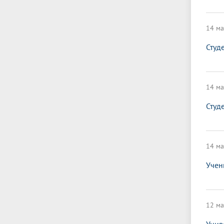
14 ма
Студ
14 ма
Студ
14 ма
Учен
12 ма