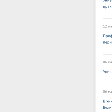
Унив
прак
12 ма
Проф
пери
06 ма
Унив
06 ма
В Ун
Вели