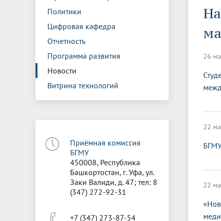
Управление международной
Отдел ор
Профсою
На
Политики
Электронный ящик доверия
Комплекс
деятельности
Итоги научно-исследовательской
Клиничес
Санаторий-профилакторий БГМУ
Совет обучающихся
БГМУ
Федерал
Ассоциац
работы
испытани
Цифровая кафедра
ма
центр
Отчетность
Абитуриенту
Золотой фонд БГМУ
Обращен
Медиа ц
Конференции и форумы
Лаборато
Программа развития
26 ма
Видеогалерея
Жизнь иностранных студентов БГМУ
Оплата б
Универси
Информация для инвалидов и лиц с
Проблемные научные комиссии
Информац
БГМУ в р
Новости
Студ
Эндаумент
Вопрос-о
ограниченными возможностями
Витрина технологий
межд
Штаб студенческих отрядов БГМУ
Первичн
здоровья
Первых»
Институт урологии и клинической
Репозит
Медицинский инспектор
Онлайн 
онкологии
22 ма
Приёмная комиссия
БГМУ
Независимая оценка качества
Професс
БГМУ
образования
450008, Республика
Башкортостан, г. Уфа, ул.
Заки Валиди, д. 47; тел: 8
22 ма
(347) 272-92-31
«Нов
меди
+7 (347) 273-87-54