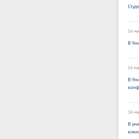
Студ
16 ма
В Ун
16 ма
В Ун
конф
16 ма
В ун
клин