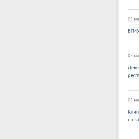
05 ма
БГМУ
05 ма
Деле
респ
05 ма
Клин
на з