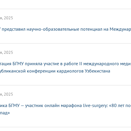
я, 2025
 представил научно-образовательные потенциал на Междунар
я, 2025
гация БГМУ приняла участие в работе II международного мед
убликанской конференции кардиологов Узбекистана
я, 2025
ика БГМУ — участник онлайн марафона live-surgery: «80 лет п
апад»