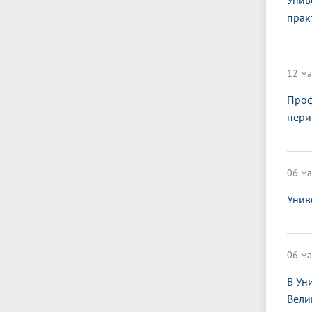
Унив
прак
12 ма
Проф
пери
06 ма
Унив
06 ма
В Ун
Вели