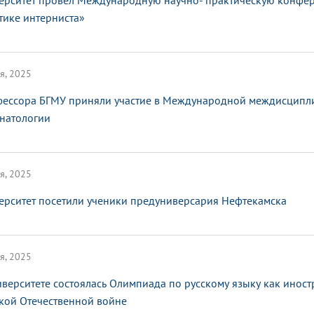
ерситет провел Международную научно- практическую конфе
тике интерниста»
я, 2025
ессора БГМУ приняли участие в Международной междисципл
натологии
я, 2025
ерситет посетили ученики предуниверсария Нефтекамска
я, 2025
иверситете состоялась Олимпиада по русскому языку как инос
кой Отечественной войне