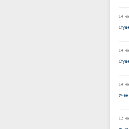
14 ма
Студ
14 ма
Студ
14 ма
Учен
12 ма