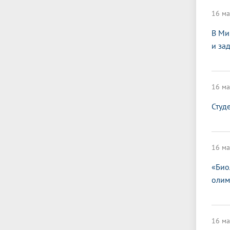
16 ма
В Ми
и за
16 ма
Студ
16 ма
«Био
олим
16 ма