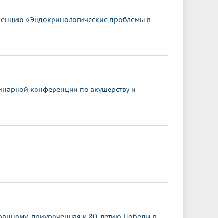
ренцию «Эндокринологические проблемы в
инарной конференции по акушерству и
транному, приуроченная к 80-летию Победы в