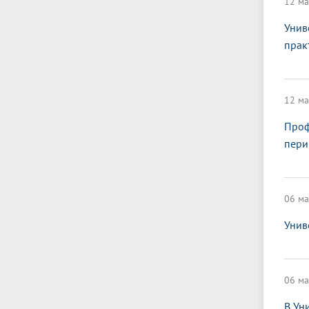
12 ма
Унив
прак
12 ма
Проф
пери
06 ма
Унив
06 ма
В Ун