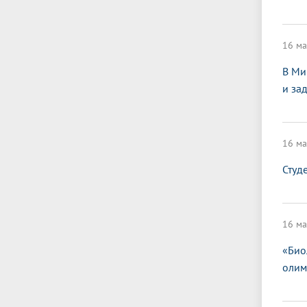
16 ма
В Ми
и за
16 ма
Студ
16 ма
«Био
олим