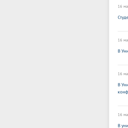
16 ма
Студ
16 ма
В Ун
16 ма
В Ун
конф
16 ма
В ун