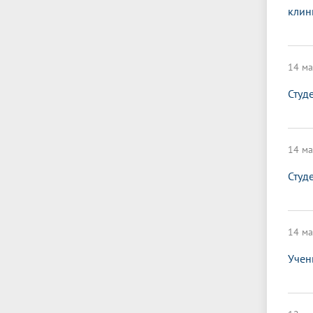
клин
14 ма
Студ
14 ма
Студ
14 ма
Учен