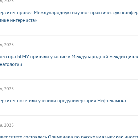
я, 2025
ерситет провел Международную научно- практическую конфе
тике интерниста»
я, 2025
ессора БГМУ приняли участие в Международной междисципл
натологии
я, 2025
ерситет посетили ученики предуниверсария Нефтекамска
я, 2025
иверситете состоялась Олимпиада по русскому языку как инос