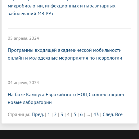
микробиологии, инфекционных и паразитарных
заболеваний МЗ РУз
05 апреля, 2024
Программы входящей академической мобильности
онлайн и молодежные мероприятия по неврологии
04 апреля, 2024
На базе Кампуса Евразийского НОЦ Сколтех откроет
новые лаборатории
Страницы:
Пред.
|
1
|
2
|
3
|
4
|
5
|
6
|
...
|
43
|
След.
Все