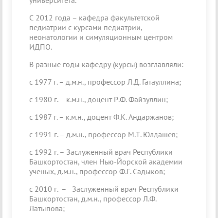
университета.
С 2012 года – кафедра факультетской
педиатрии с курсами педиатрии,
неонатологии и симуляционным центром
ИДПО.
В разные годы кафедру (курсы) возглавляли:
с 1977 г. – д.м.н., профессор Л.Д. Гатауллина;
с 1980 г. – к.м.н., доцент Р.Ф. Файзуллин;
с 1987 г. – к.м.н., доцент Ф.К. Андаржанов;
с 1991 г. – д.м.н., профессор М.Т. Юлдашев;
с 1992 г. – Заслуженный врач Республики
Башкортостан, член Нью-Йорской академии
ученых, д.м.н., профессор Ф.Г. Садыков;
с 2010 г. – Заслуженный врач Республики
Башкортостан, д.м.н., профессор Л.Ф.
Латыпова;