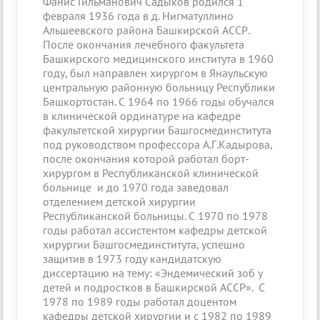
Фанис Гильманович Садыков родился 1
февраля 1936 года в д. Нигматуллино
Альшеевского района Башкирской АССР.
После окончания лечебного факультета
Башкирского медицинского института в 1960
году, был направлен хирургом в Янаульскую
центральную районную больницу Республики
Башкортостан. С 1964 по 1966 годы обучался
в клинической ординатуре на кафедре
факультетской хирургии Башгосмединститута
под руководством профессора А.Г.Кадырова,
после окончания которой работал борт-
хирургом в Республиканской клинической
больнице и до 1970 года заведовал
отделением детской хирургии
Республиканской больницы. С 1970 по 1978
годы работал ассистентом кафедры детской
хирургии Башгосмединститута, успешно
защитив в 1973 году кандидатскую
диссертацию на тему: «Эндемический зоб у
детей и подростков в Башкирской АССР». С
1978 по 1989 годы работал доцентом
кафедры детской хирургии и с 1982 по 1989