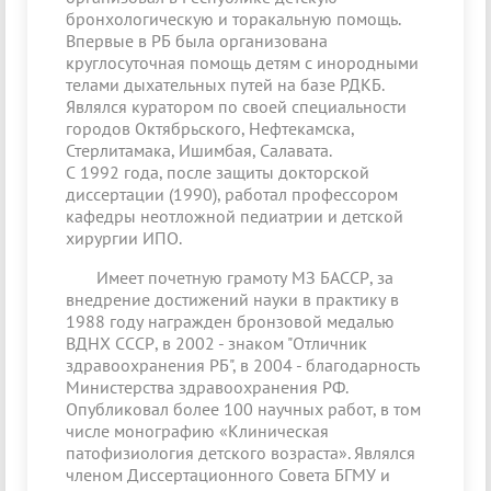
бронхологическую и торакальную помощь.
Впервые в РБ была организована
круглосуточная помощь детям с инородными
телами дыхательных путей на базе РДКБ.
Являлся куратором по своей специальности
городов Октябрьского, Нефтекамска,
Стерлитамака, Ишимбая, Салавата.
С 1992 года, после защиты докторской
диссертации (1990), работал профессором
кафедры неотложной педиатрии и детской
хирургии ИПО.
Имеет почетную грамоту МЗ БАССР, за
внедрение достижений науки в практику в
1988 году награжден бронзовой медалью
ВДНХ СССР, в 2002 - знаком "Отличник
здравоохранения РБ", в 2004 - благодарность
Министерства здравоохранения РФ.
Опубликовал более 100 научных работ, в том
числе монографию «Клиническая
патофизиология детского возраста». Являлся
членом Диссертационного Совета БГМУ и