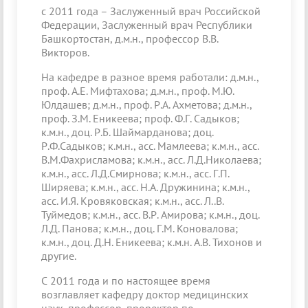
с 2011 года – Заслуженный врач Российской
Федерации, Заслуженный врач Республики
Башкортостан, д.м.н., профессор В.В.
Викторов.
На кафедре в разное время работали: д.м.н.,
проф. А.Е. Мифтахова; д.м.н., проф. М.Ю.
Юлдашев; д.м.н., проф. Р.А. Ахметова; д.м.н.,
проф. З.М. Еникеева; проф. Ф.Г. Садыков;
к.м.н., доц. Р.Б. Шаймарданова; доц.
Р.Ф.Садыков; к.м.н., асс. Мамлеева; к.м.н., асс.
В.М.Фахрисламова; к.м.н., асс. Л.Д.Николаева;
к.м.н., асс. Л.Д.Смирнова; к.м.н., асс. Г.П.
Ширяева; к.м.н., асс. Н.А. Дружинина; к.м.н.,
асс. И.Я. Кровяковская; к.м.н., асс. Л..В.
Туймедов; к.м.н., асс. В.Р. Амирова; к.м.н., доц.
Л.Д. Панова; к.м.н., доц. Г.М. Коновалова;
к.м.н., доц. Д.Н. Еникеева; к.м.н. А.В. Тихонов и
другие.
С 2011 года и по настоящее время
возглавляет кафедру доктор медицинских