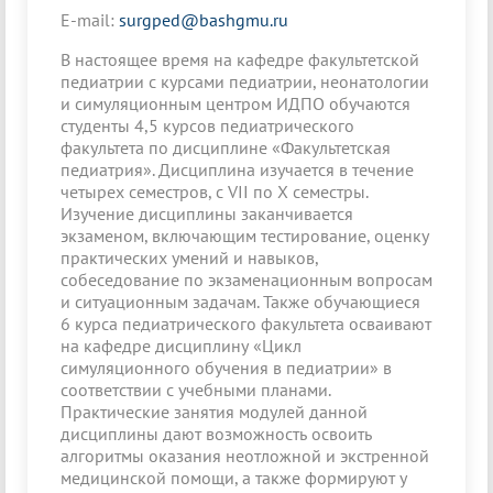
E-mail:
surgped@bashgmu.ru
В настоящее время на кафедре факультетской
педиатрии с курсами педиатрии, неонатологии
и симуляционным центром ИДПО обучаются
студенты 4,5 курсов педиатрического
факультета по дисциплине «Факультетская
педиатрия». Дисциплина изучается в течение
четырех семестров, с VII по X семестры.
Изучение дисциплины заканчивается
экзаменом, включающим тестирование, оценку
практических умений и навыков,
собеседование по экзаменационным вопросам
и ситуационным задачам. Также обучающиеся
6 курса педиатрического факультета осваивают
на кафедре дисциплину «Цикл
симуляционного обучения в педиатрии» в
соответствии с учебными планами.
Практические занятия модулей данной
дисциплины дают возможность освоить
алгоритмы оказания неотложной и экстренной
медицинской помощи, а также формируют у