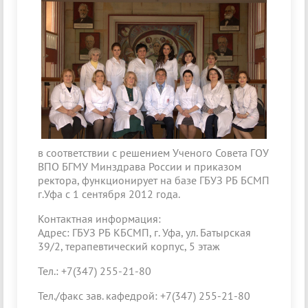
в соответствии с решением Ученого Совета ГОУ
ВПО БГМУ Минздрава России и приказом
ректора, функционирует на базе ГБУЗ РБ БСМП
г.Уфа с 1 сентября 2012 года.
Контактная информация:
Адрес: ГБУЗ РБ КБСМП, г. Уфа, ул. Батырская
39/2, терапевтический корпус, 5 этаж
Тел.: +7(347) 255-21-80
Тел./факс зав. кафедрой: +7(347) 255-21-80