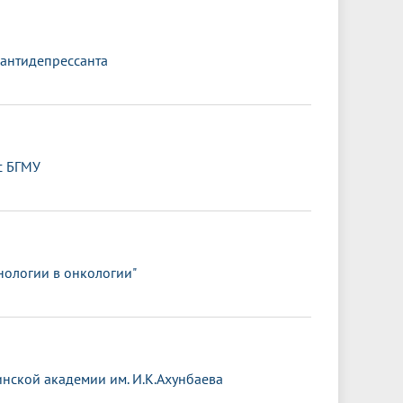
 антидепрессанта
с БГМУ
нологии в онкологии"
нской академии им. И.К.Ахунбаева