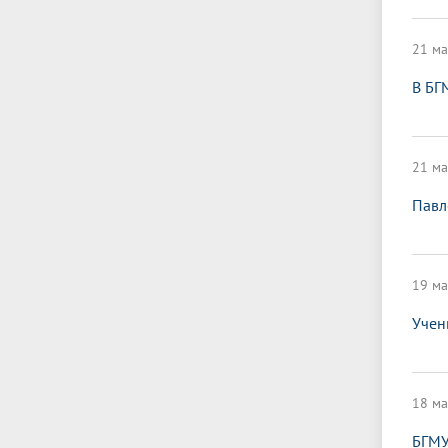
21 ма
В БГ
21 ма
Павл
19 ма
Учен
18 ма
БГМУ