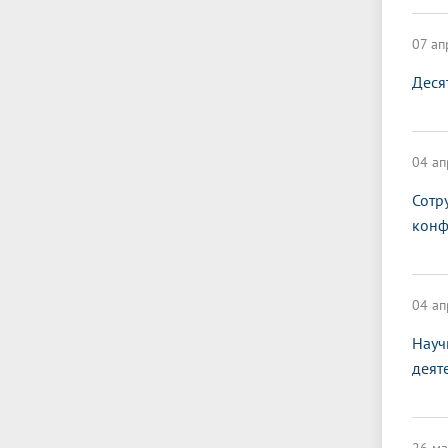
07 ап
Деся
04 ап
Сотр
конф
04 ап
Науч
деят