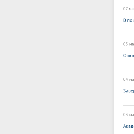
07 ма
В по
05 ма
Ошск
04 ма
Заве
03 ма
Акад