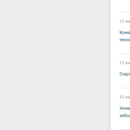
15 ма
Кома
техн
13 ма
Стар
13 ма
Унив
забо