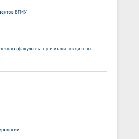
дентов БГМУ
ического факультета прочитали лекцию по
врологии