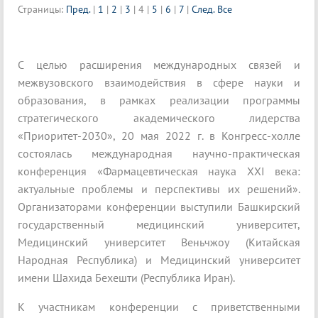
Страницы:
Пред.
|
1
|
2
|
3
|
4
|
5
|
6
|
7
|
След.
Все
С целью расширения международных связей и
межвузовского взаимодействия в сфере науки и
образования, в рамках реализации программы
стратегического академического лидерства
«Приоритет-2030», 20 мая 2022 г. в Конгресс-холле
состоялась международная научно-практическая
конференция «Фармацевтическая наука XXI века:
актуальные проблемы и перспективы их решений».
Организаторами конференции выступили Башкирский
государственный медицинский университет,
Медицинский университет Веньчжоу (Китайская
Народная Республика) и Медицинский университет
имени Шахида Бехешти (Республика Иран).
К участникам конференции с приветственными