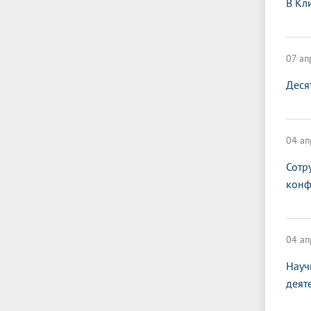
В Кл
07 ап
Деся
04 ап
Сотр
конф
04 ап
Науч
деят