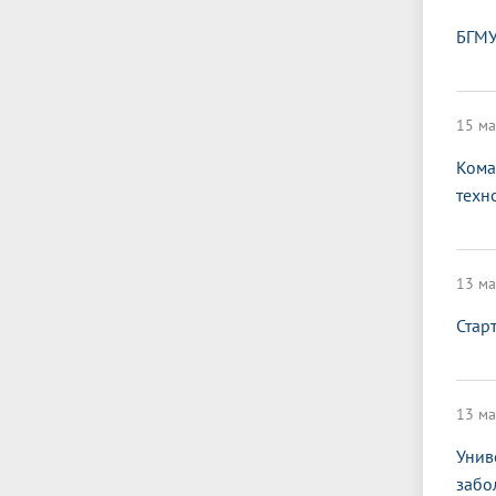
БГМУ
15 ма
Кома
техн
13 ма
Стар
13 ма
Унив
забо