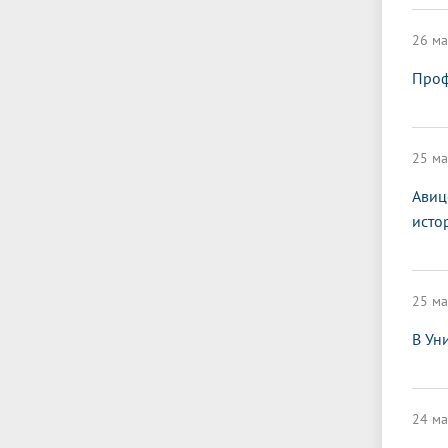
26 ма
Проф
25 ма
Авиц
исто
25 ма
В Ун
24 ма