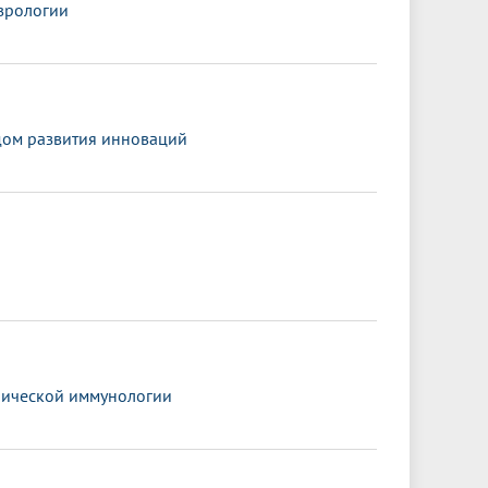
врологии
ндом развития инноваций
нической иммунологии