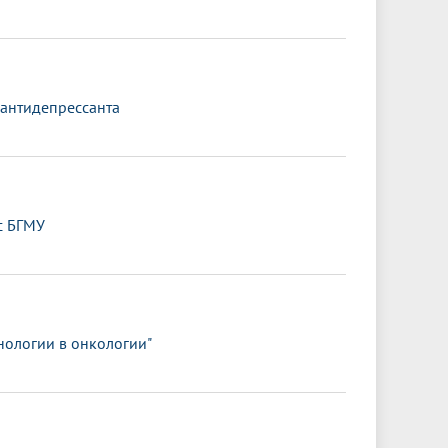
 антидепрессанта
с БГМУ
нологии в онкологии"