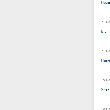
Позд
21 ма
В БГ
21 ма
Павл
19 ма
Учен
18 ма