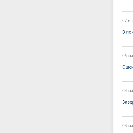
07 ма
В по
05 ма
Ошск
04 ма
Заве
03 ма