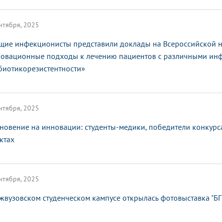
нтября, 2025
щие инфекционисты представили доклады на Всероссийской 
овационные подходы к лечению пациентов с различными ин
биотикорезистентности»
нтября, 2025
новение на инновации: студенты-медики, победители конкурса
ктах
нтября, 2025
жвузовском студенческом кампусе открылась фотовыставка "БГ