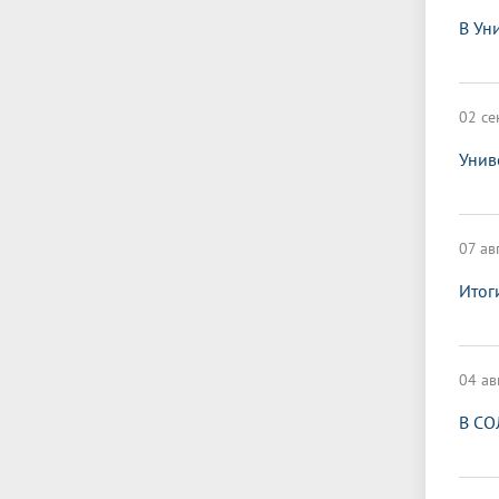
В Ун
02 се
Унив
07 ав
Итог
04 ав
В СО