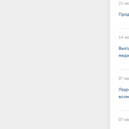
21 ию
Пред
14 ию
Выез
меди
07 ию
Лаур
возм
07 ию