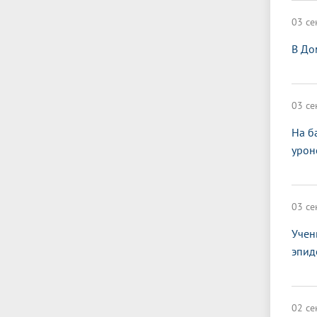
03 се
В До
03 се
На б
урон
03 се
Учен
эпид
02 се