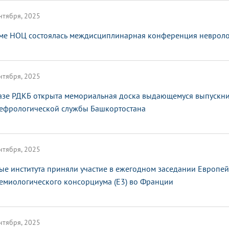
нтября, 2025
ме НОЦ состоялась междисциплинарная конференция невроло
нтября, 2025
азе РДКБ открыта мемориальная доска выдающемуся выпускни
ефрологической службы Башкортостана
нтября, 2025
ые института приняли участие в ежегодном заседании Европе
емиологического консорциума (E3) во Франции
нтября, 2025