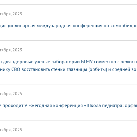
тября, 2025
исциплинарная международная конференция по коморбидной
тября, 2025
а для здоровья: ученые лаборатории БГМУ совместно с челюс
тнику СВО восстановить стенки глазницы (орбиты) и средней з
тября, 2025
е проходит V Ежегодная конференция «Школа педиатра: орфа
тября, 2025