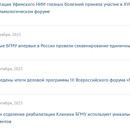
гация Уфимского НИИ глазных болезней приняла участие в XV
льмологическом форуме
тября, 2025
ые БГМУ впервые в России провели секвенирование единичных
нтября, 2025
едены итоги деловой программы III Всероссийского форума 
нтября, 2025
и отделения реабилитации Клиники БГМУ используют уникаль
ентов