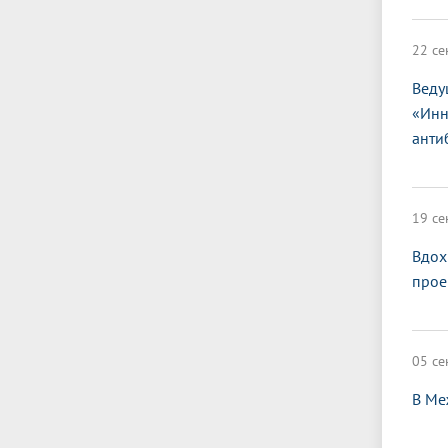
22 се
Веду
«Инн
анти
19 се
Вдох
прое
05 се
В Ме