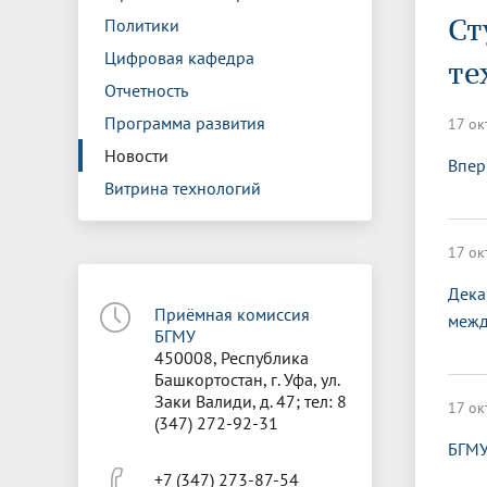
Управление международной
Отдел ор
Профсою
Ст
Политики
Электронный ящик доверия
Комплекс
деятельности
Итоги научно-исследовательской
Клиничес
Санаторий-профилакторий БГМУ
Совет обучающихся
БГМУ
Федерал
Ассоциац
работы
испытани
Цифровая кафедра
те
центр
Отчетность
Абитуриенту
Золотой фонд БГМУ
Обращен
Медиа ц
Конференции и форумы
Лаборато
Программа развития
17 ок
Видеогалерея
Жизнь иностранных студентов БГМУ
Оплата б
Универси
Информация для инвалидов и лиц с
Проблемные научные комиссии
Информац
БГМУ в р
Новости
Впер
Эндаумент
Вопрос-о
ограниченными возможностями
Витрина технологий
Штаб студенческих отрядов БГМУ
Первичн
здоровья
Первых»
Институт урологии и клинической
Репозит
Медицинский инспектор
Онлайн 
17 ок
онкологии
Дека
Приёмная комиссия
межд
Независимая оценка качества
Професс
БГМУ
образования
450008, Республика
Башкортостан, г. Уфа, ул.
Заки Валиди, д. 47; тел: 8
17 ок
(347) 272-92-31
БГМУ
+7 (347) 273-87-54