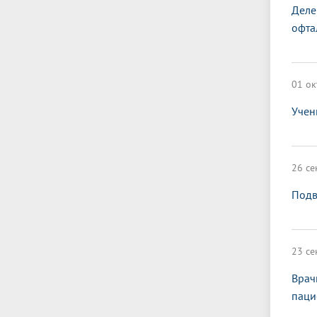
Деле
офта
01 ок
Учен
26 се
Подв
23 се
Врач
паци