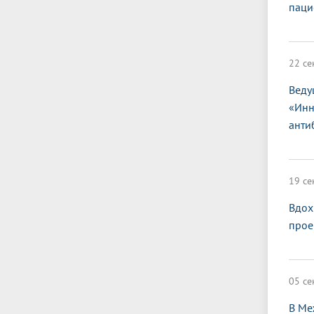
паци
22 се
Веду
«Инн
анти
19 се
Вдох
прое
05 се
В Ме