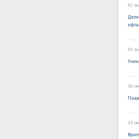
02 ок
Деле
офта
01 ок
Учен
26 се
Подв
23 се
Врач