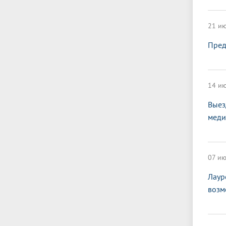
21 ию
Пред
14 ию
Выез
меди
07 ию
Лаур
возм