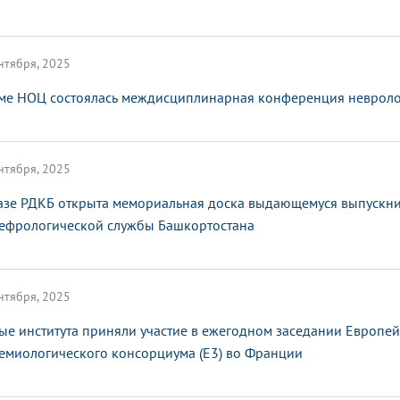
нтября, 2025
ме НОЦ состоялась междисциплинарная конференция невроло
нтября, 2025
азе РДКБ открыта мемориальная доска выдающемуся выпускни
ефрологической службы Башкортостана
нтября, 2025
ые института приняли участие в ежегодном заседании Европе
емиологического консорциума (E3) во Франции