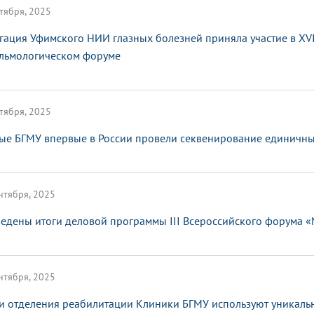
тября, 2025
гация Уфимского НИИ глазных болезней приняла участие в XV
льмологическом форуме
тября, 2025
ые БГМУ впервые в России провели секвенирование единичных
нтября, 2025
едены итоги деловой программы III Всероссийского форума 
нтября, 2025
и отделения реабилитации Клиники БГМУ используют уникаль