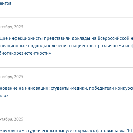
ентов
нтября, 2025
щие инфекционисты представили доклады на Всероссийской 
овационные подходы к лечению пациентов с различными ин
биотикорезистентности»
нтября, 2025
новение на инновации: студенты-медики, победители конкурса
ктах
нтября, 2025
жвузовском студенческом кампусе открылась фотовыставка "БГ