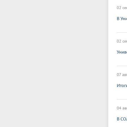
02 се
В Ун
02 се
Унив
07 ав
Итог
04 ав
В СО