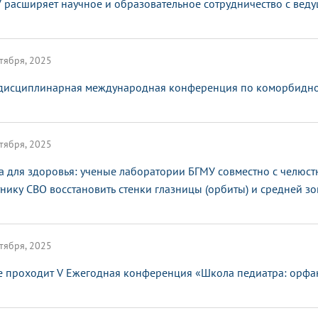
 расширяет научное и образовательное сотрудничество с ве
тября, 2025
исциплинарная международная конференция по коморбидной
тября, 2025
а для здоровья: ученые лаборатории БГМУ совместно с челюс
тнику СВО восстановить стенки глазницы (орбиты) и средней з
тября, 2025
е проходит V Ежегодная конференция «Школа педиатра: орфа