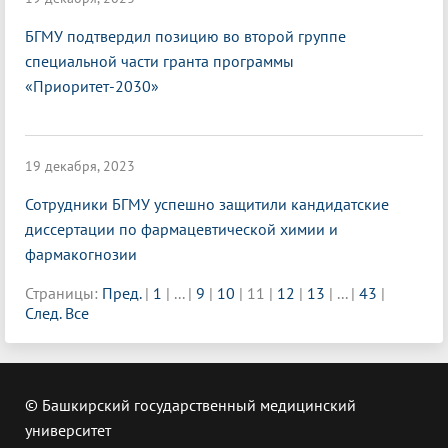
БГМУ подтвердил позицию во второй группе
специальной части гранта программы
«Приоритет-2030»
19 декабря, 2023
Сотрудники БГМУ успешно защитили кандидатские
диссертации по фармацевтической химии и
фармакогнозии
Страницы:
Пред.
|
1
|
...
|
9
|
10
|
11
|
12
|
13
|
...
|
43
|
След.
Все
© Башкирский государственный медицинский
университет