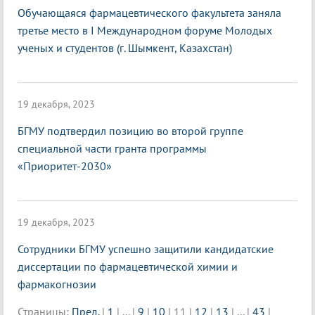
Обучающаяся фармацевтического факультета заняла
третье место в I Международном форуме Молодых
ученых и студентов (г. Шымкент, Казахстан)
19 декабря, 2023
БГМУ подтвердил позицию во второй группе
специальной части гранта программы
«Приоритет-2030»
19 декабря, 2023
Сотрудники БГМУ успешно защитили кандидатские
диссертации по фармацевтической химии и
фармакогнозии
Страницы:
Пред.
|
1
|
...
|
9
|
10
|
11
|
12
|
13
|
...
|
43
|