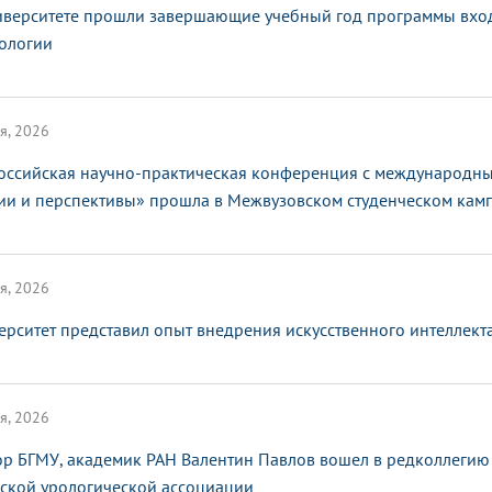
иверситете прошли завершающие учебный год программы вхо
ологии
я, 2026
оссийская научно-практическая конференция с международным
ии и перспективы» прошла в Межвузовском студенческом кам
я, 2026
ерситет представил опыт внедрения искусственного интеллек
я, 2026
ор БГМУ, академик РАН Валентин Павлов вошел в редколлегию
ской урологической ассоциации