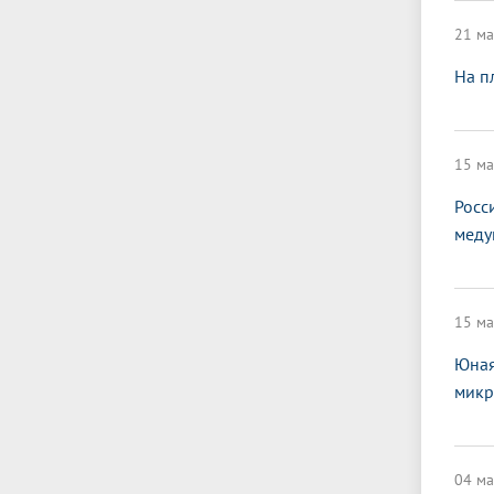
21 ма
На п
15 ма
Росс
меду
15 ма
Юная
микр
04 ма