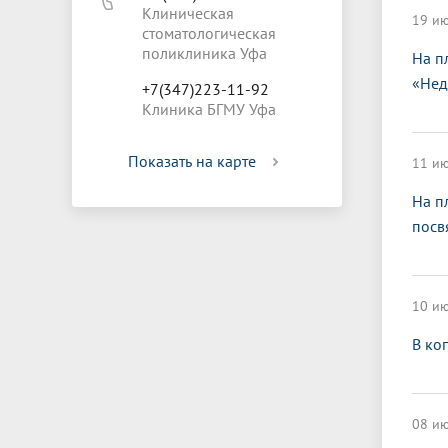
Клиническая
19 ию
стоматологическая
поликлиника Уфа
На п
«Нед
+7(347)223-11-92
Клиника БГМУ Уфа
Показать на карте
11 ию
На п
посв
10 ию
В ко
08 ию