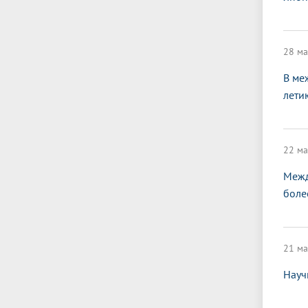
28 ма
В ме
лети
22 ма
Межд
боле
21 ма
Науч