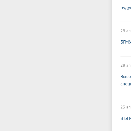
Буду
29 ап
БГМУ
28 ап
Высо
спец
23 ап
В БГ