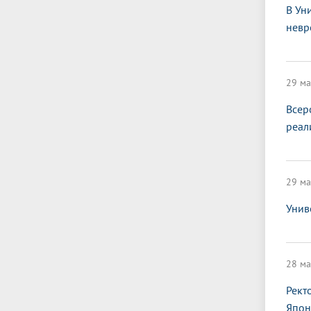
В Ун
невр
29 ма
Всер
реал
29 ма
Унив
28 ма
Рект
Япон