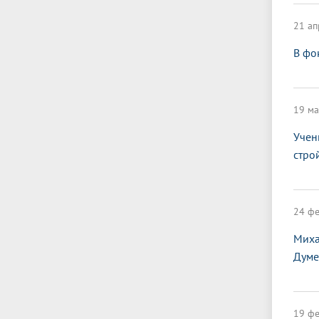
21 ап
В фо
19 ма
Учен
стро
24 фе
Миха
Думе
19 фе