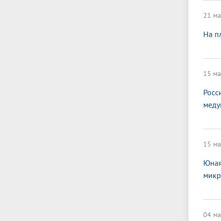
21 ма
На п
15 ма
Росс
меду
15 ма
Юная
микр
04 ма