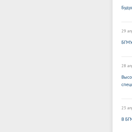
Буду
29 ап
БГМУ
28 ап
Высо
спец
23 ап
В БГ