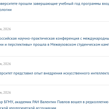
иверситете прошли завершающие учебный год программы вхо
ологии
я, 2026
оссийская научно-практическая конференция с международным
ии и перспективы» прошла в Межвузовском студенческом кам
я, 2026
ерситет представил опыт внедрения искусственного интеллек
я, 2026
ор БГМУ, академик РАН Валентин Павлов вошел в редколлегию
ской урологической ассоциации