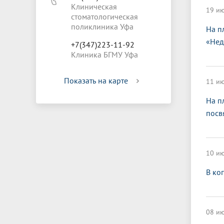
Клиническая
19 ию
стоматологическая
поликлиника Уфа
На п
«Нед
+7(347)223-11-92
Клиника БГМУ Уфа
Показать на карте
11 ию
На п
посв
10 ию
В ко
08 ию