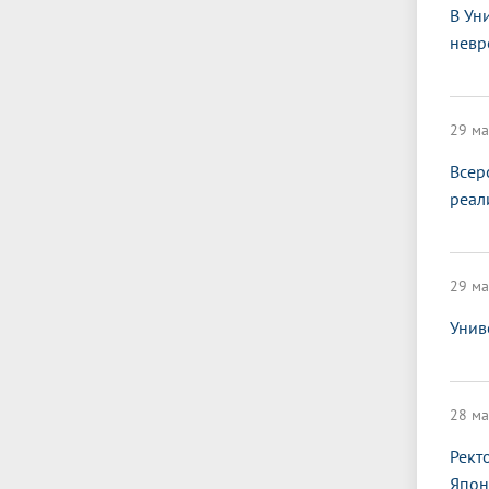
В Ун
невр
29 ма
Всер
реал
29 ма
Унив
28 ма
Рект
Япон