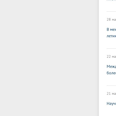
28 ма
В ме
лети
22 ма
Межд
боле
21 ма
Науч