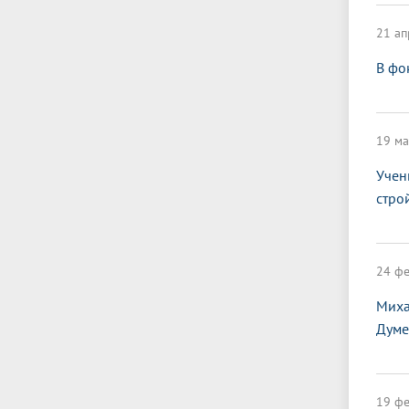
21 ап
В фо
19 ма
Учен
стро
24 фе
Миха
Думе
19 фе