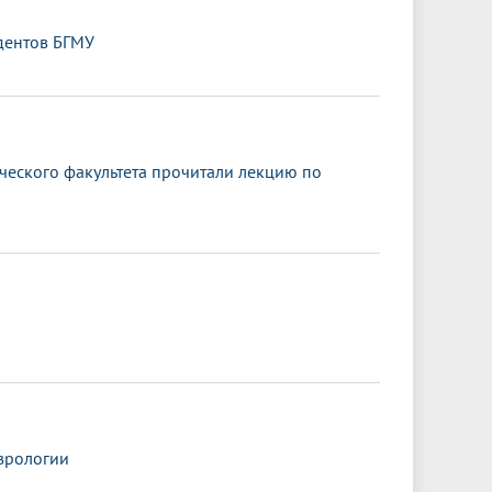
дентов БГМУ
ического факультета прочитали лекцию по
врологии