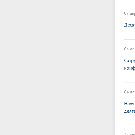
07 ап
Деся
04 ап
Сотр
конф
04 ап
Науч
деят