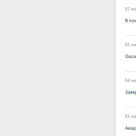
07 ма
В по
05 ма
Ошск
04 ма
Заве
03 ма
Акад