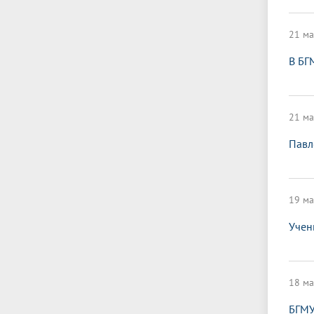
21 ма
В БГ
21 ма
Павл
19 ма
Учен
18 ма
БГМУ