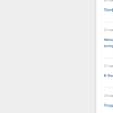
26 ма
Проф
25 ма
Авиц
исто
25 ма
В Ун
24 ма
Позд