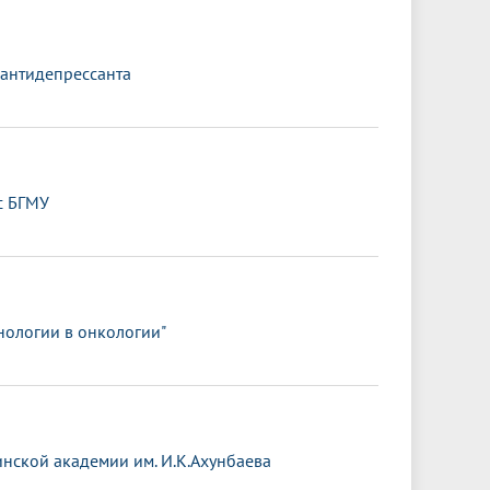
 антидепрессанта
с БГМУ
нологии в онкологии"
нской академии им. И.К.Ахунбаева