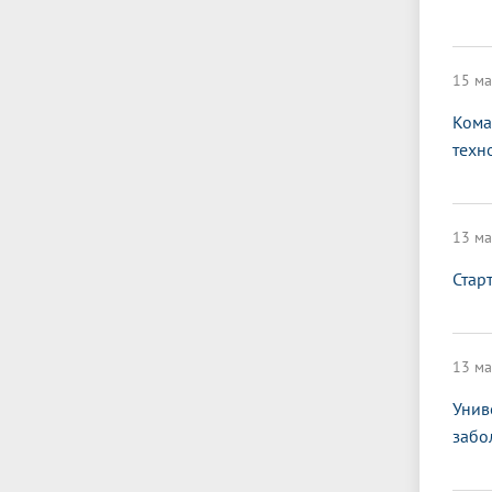
15 ма
Кома
техн
13 ма
Стар
13 ма
Унив
забо