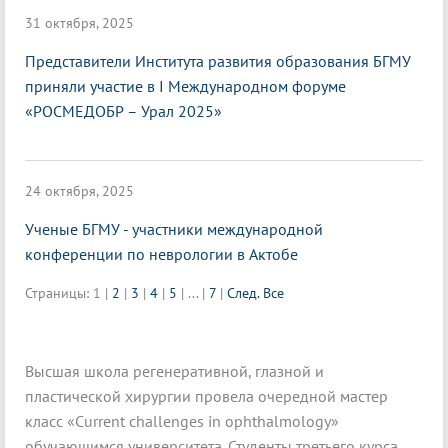
31 октября, 2025
Представители Института развития образования БГМУ
приняли участие в I Международном форуме
«РОСМЕДОБР – Урал 2025»
24 октября, 2025
Ученые БГМУ - участники международной
конференции по неврологии в Актобе
Страницы:
1
|
2
|
3
|
4
|
5
|
...
|
7
|
След.
Все
Высшая школа регенеративной, глазной и
пластической хирургии провела очередной мастер
класс «Current challenges in ophthalmology»
обучающимся университета. Студенты третьего курса