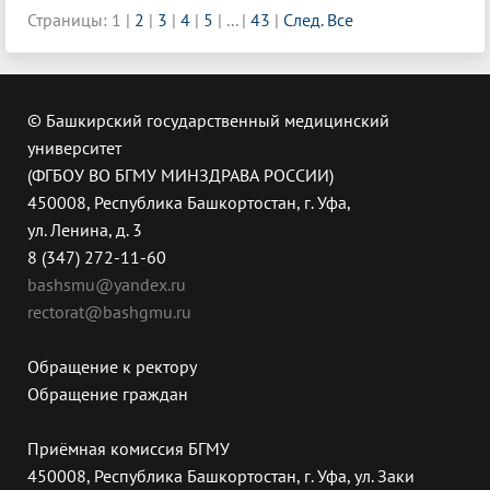
Страницы:
1
|
2
|
3
|
4
|
5
|
...
|
43
|
След.
Все
© Башкирский государственный медицинский
университет
(ФГБОУ ВО БГМУ МИНЗДРАВА РОССИИ)
450008, Республика Башкортостан, г. Уфа,
ул. Ленина, д. 3
8 (347) 272-11-60
bashsmu@yandex.ru
rectorat@bashgmu.ru
Обращение к ректору
Обращение граждан
Приёмная комиссия БГМУ
450008, Республика Башкортостан, г. Уфа, ул. Заки