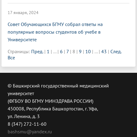
17 января, 2024
Совет Обучающихся БГМУ собрал ответы на
популярные вопросы студентов об учебе в
Университете
Страницы:
Пред.
|
1
|
...
|
6
|
7
|
8
|
9
|
10
|
...
|
43
|
След.
Все
© Башкирский государственный медицинский
университет
(ФГБОУ ВО БГМУ МИНЗДРАВА РОССИИ)
450008, Республика Башкортостан, г. Уфа,
ул. Ленина, д. 3
8 (347) 272-11-60
bashsmu@yandex.ru