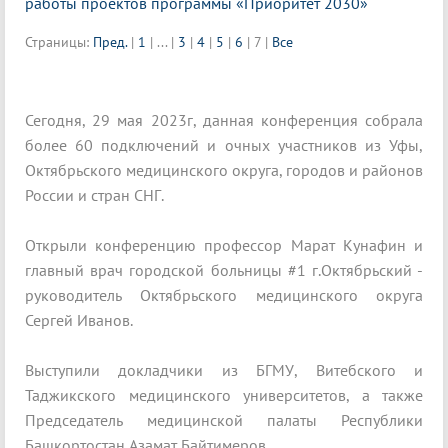
работы проектов программы «Приоритет 2030»
Страницы:
Пред.
|
1
|
...
|
3
|
4
|
5
|
6
|
7
|
Все
Сегодня, 29 мая 2023г, данная конференция собрала
более 60 подключений и очных участников из Уфы,
Октябрьского медицинского округа, городов и районов
России и стран СНГ.
Открыли конференцию профессор Марат Кунафин и
главный врач городской больницы #1 г.Октябрьский -
руководитель Октябрьского медицинского округа
Сергей Иванов.
Выступили докладчики из БГМУ, Витебского и
Таджикского медицинского университетов, а также
Председатель медицинской палаты Республики
Башкортостан Азамат Байтимеров.