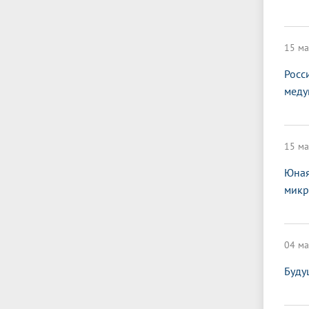
15 ма
Росс
меду
15 ма
Юная
микр
04 ма
Буду