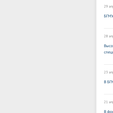
29 ап
БГМУ
28 ап
Высо
спец
23 ап
В БГ
21 ап
В фо