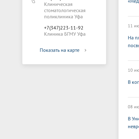
«Нед
Клиническая
стоматологическая
поликлиника Уфа
11 ию
+7(347)223-11-92
Клиника БГМУ Уфа
На п
посв
Показать на карте
10 ию
В ко
08 ию
В Ун
невр