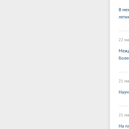
В ме
лети
22 ма
Межд
боле
21 ма
Науч
21 ма
На п