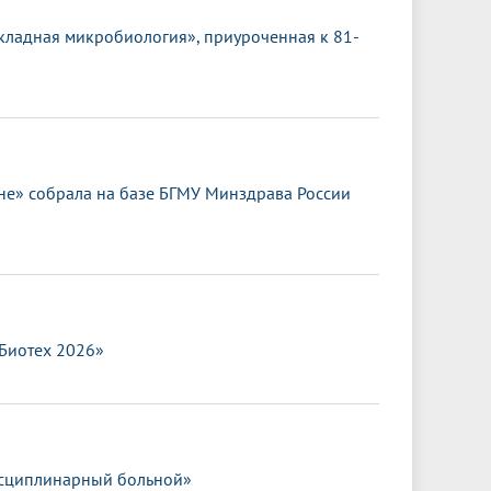
кладная микробиология», приуроченная к 81-
е» собрала на базе БГМУ Минздрава России
.Биотех 2026»
исциплинарный больной»