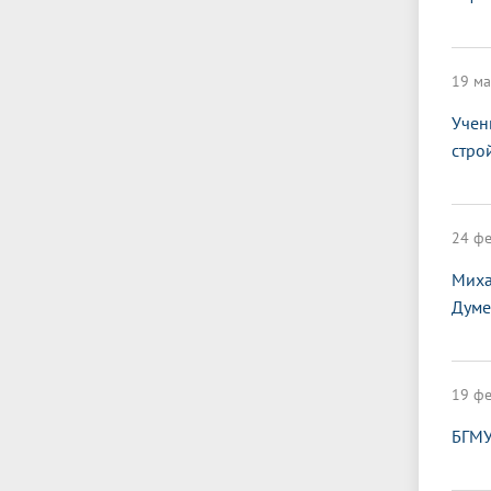
19 ма
Учен
стро
24 фе
Миха
Думе
19 фе
БГМУ