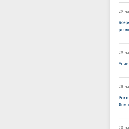
29 ма
Всер
реал
29 ма
Унив
28 ма
Рект
Япон
28 ма