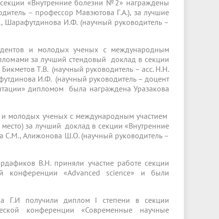
 секции «Внутренние болезни №2» награждены
водитель – профессор Мавзютова Г.А.), за лучшие
Т., Шарафутдинова И.Ф. (научный руководитель –
тудентов и молодых ученых с международным
пломами за лучший стендовый доклад в секции
Бикметов Т.В. (научный руководитель – асс. Н.Н.
афутдинова И.Ф. (научный руководитель – доцент
зентации» дипломом была награждена Уразакова
в и молодых ученых с международным участием
место) за лучший доклад в секции «Внутренние
а С.М., Алижонова Ш.О. (научный руководитель –
брдафиков В.Н. приняли участие работе секции
ой конференции «Advanced science» и были
на Г.И получили диплом I степени в секции
еской конференции «Современные научные