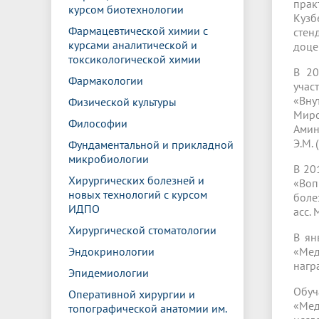
прак
курсом биотехнологии
Кузб
Фармацевтической химии с
стен
курсами аналитической и
доце
токсикологической химии
В 20
Фармакологии
учас
«Вну
Физической культуры
Миро
Философии
Амин
Э.М. 
Фундаментальной и прикладной
микробиологии
В 20
Хирургических болезней и
«Воп
новых технологий с курсом
боле
ИДПО
асс. 
Хирургической стоматологии
В ян
Эндокринологии
«Мед
нагр
Эпидемиологии
Обуч
Оперативной хирургии и
«Ме
топографической анатомии им.