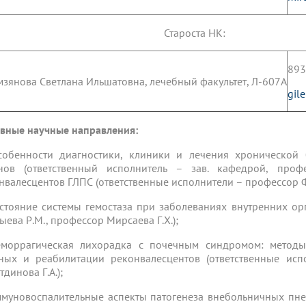
Староста НК:
893
мзянова Светлана Ильшатовна, лечебный факультет, Л-607А
gil
вные научные направления:
собенности диагностики, клиники и лечения хронической
нов (ответственный исполнитель – зав. кафедрой, профе
нвалесцентов ГЛПС (ответственные исполнители – профессор Фа
остояние системы гемостаза при заболеваниях внутренних ор
ыева Р.М., профессор Мирсаева Г.Х.);
еморрагическая лихорадка с почечным синдромом: методы
ных и реабилитации реконвалесцентов (ответственные исп
динова Г.А.);
ммуновоспалительные аспекты патогенеза внебольничных пне