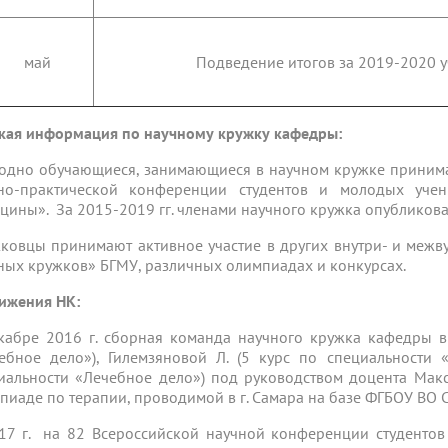
май
Подведение итогов за 2019-2020 уч
кая информация по научному кружку кафедры:
одно обучающиеся, занимающиеся в научном кружке принимаю
но-практической конференции студентов и молодых уче
цины». За 2015-2019 гг. членами научного кружка опубликова
ковцы принимают активное участие в других внутри- и межву
ных кружков» БГМУ, различных олимпиадах и конкурсах.
ижения НК:
кабре 2016 г. cборная команда научного кружка кафедры в 
ебное дело»), Гилемзяновой Л. (5 курс по специальности 
иальности «Лечебное дело») под руководством доцента Макс
пиаде по терапии, проводимой в г. Самара на базе ФГБОУ ВО
17 г. на 82 Всероссийской научной конференции студенто