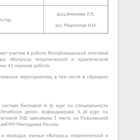
доц.Аминева Л.Х.
.год.
асс. Мирончук Н.Н.
т участие в работе Республиканской итоговой
ных «Вопросы теоретической и практической
ны 41 научная работа.
зовских мероприятиях, в том числе в «Ярмарке
составе Бигловой А. (6 курс по специальности
«Лечебное дело», Асфандиярова Э. (4 курс по
ютовой Л.Ф. завоевала 3 место на Поволжской
 СамГМУ Минздрава России.
в и молодых ученых «Вопросы теоретической и