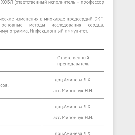
ХОБЛ (ответственный исполнитель – профессор
ические изменения в миокарде предсердий. ЭКГ-
, основные методы исследования сердца,
Иммунограмма, Инфекционный иммунитет.
Ответственный
преподаватель
доц.Аминева Л.Х.
сов.
асс. Мирончук Н.Н.
доц.Аминева Л.Х.
асс. Мирончук Н.Н.
доц.Аминева Л.Х.