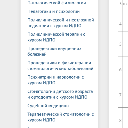
Патологической физиологии
3
ок
Педагогики и психологии
Поликлинической и неотложной
4
педиатрии с курсом ИДПО
Поликлинической терапии с
курсом ИДПО
5
Пропедевтики внутренних
болезней
Пропедевтики и физиотерапии
стоматологических заболеваний
6
Психиатрии и наркологии с
курсом ИДПО
Стоматологии детского возраста
7
и ортодонтии с курсом ИДПО
Судебной медицины
Терапевтический стоматологии с
курсом ИДПО
8