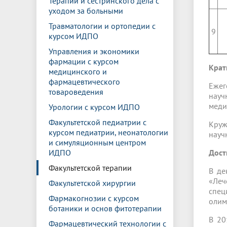
Терапии и сестринского дела с
уходом за больными
Травматологии и ортопедии с
9
курсом ИДПО
Управления и экономики
фармации с курсом
Крат
медицинского и
фармацевтического
Ежег
товароведения
науч
меди
Урологии с курсом ИДПО
Факультетской педиатрии с
Круж
курсом педиатрии, неонатологии
науч
и симуляционным центром
ИДПО
Дост
Факультетской терапии
В де
«Леч
Факультетской хирургии
спец
Фармакогнозии с курсом
олим
ботаники и основ фитотерапии
В 20
Фармацевтический технологии с