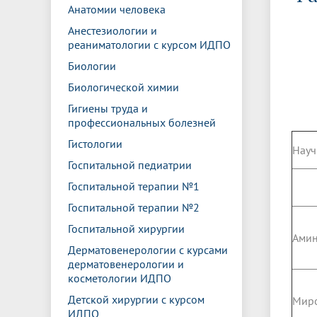
Управление международной
Отдел ор
Профсою
Анатомии человека
Электронный ящик доверия
Комплекс
деятельности
Итоги научно-исследовательской
Клиничес
Анестезиологии и
Санаторий-профилакторий БГМУ
Совет обучающихся
БГМУ
Федерал
Ассоциац
работы
испытани
реаниматологии с курсом ИДПО
центр
Абитуриенту
Золотой фонд БГМУ
Обращен
Медиа ц
Биологии
Конференции и форумы
Лаборато
Видеогалерея
Жизнь иностранных студентов БГМУ
Оплата б
Универси
Биологической химии
Информация для инвалидов и лиц с
Проблемные научные комиссии
Информац
БГМУ в р
Гигиены труда и
Эндаумент
Вопрос-о
ограниченными возможностями
профессиональных болезней
Штаб студенческих отрядов БГМУ
Первичн
здоровья
Первых»
Гистологии
Науч
Институт урологии и клинической
Репозит
Медицинский инспектор
Онлайн 
Госпитальной педиатрии
онкологии
Госпитальной терапии №1
Госпитальной терапии №2
Независимая оценка качества
Професс
образования
Госпитальной хирургии
Амин
Дерматовенерологии с курсами
дерматовенерологии и
косметологии ИДПО
Детской хирургии с курсом
Миро
ИДПО