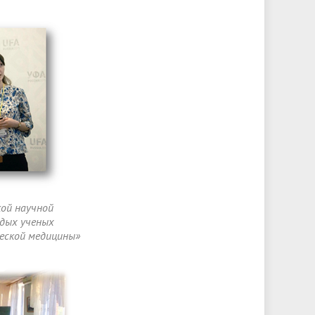
кой научной
одых ученых
еской медицины»