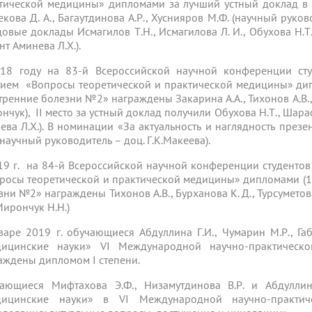
тической медицины» дипломами за лучший устный доклад в
екова Д. А., Багаутдинова А.Р., Хуснияров М.Ф. (научный руко
довые доклады Исмагилов Т.Н., Исмагилова Л. И., Обухова Н.
нт Аминева Л.Х.).
18 году на 83-й Всероссийской научной конференции с
тием «Вопросы теоретической и практической медицины» ди
тренние болезни №2» награждены Закарина А.А., Тихонов А.В., 
нчук), II место за устный доклад получили Обухова Н.Т., Шар
ева Л.Х.). В номинации «За актуальность и наглядность пре
(научный руководитель – доц. Г.К.Макеева).
19 г. на 84-й Всероссийской научной конференции студенто
росы теоретической и практической медицины» дипломами (1 
зни №2» награждены Тихонов А.В., Бурханова К. Д., Турсуметов
Мирончук Н.Н.)
варе 2019 г. обучающиеся Абдуллина Г.И., Чумарин М.Р., Га
ицинские науки» VI Международной научно-практическ
аждены дипломом I степени.
ающиеся Мифтахова Э.Ф., Низамутдинова В.Р. и Абдулли
дицинские науки» в VI Международной научно-практич