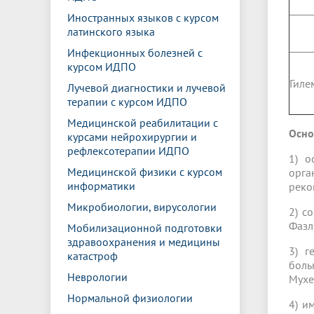
Иностранных языков с курсом
латинского языка
Инфекционных болезней с
курсом ИДПО
Гиле
Лучевой диагностики и лучевой
терапии с курсом ИДПО
Медицинской реабилитации с
Осно
курсами нейрохирургии и
рефлексотерапии ИДПО
1) о
Медицинской физики с курсом
орга
информатики
реко
Микробиологии, вирусологии
2) с
Фазл
Мобилизационной подготовки
здравоохранения и медицины
3) г
катастроф
боль
Неврологии
Мухет
Нормальной физиологии
4) и