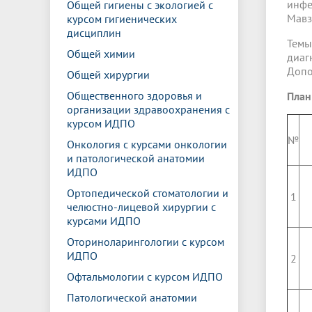
инфе
Общей гигиены с экологией с
Мавзю
курсом гигиенических
дисциплин
Темы
Общей химии
диа
Допо
Общей хирургии
Общественного здоровья и
План
организации здравоохранения с
курсом ИДПО
№
Онкология с курсами онкологии
и патологической анатомии
ИДПО
Ортопедической стоматологии и
1
челюстно-лицевой хирургии с
курсами ИДПО
Оториноларингологии с курсом
ИДПО
2
Офтальмологии с курсом ИДПО
Патологической анатомии