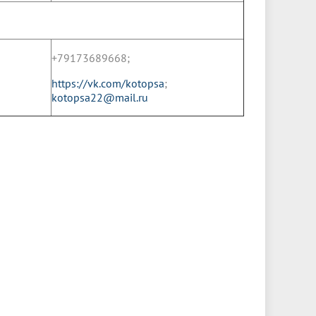
+79173689668;
https://vk.com/kotopsa
;
kotopsa22@mail.ru