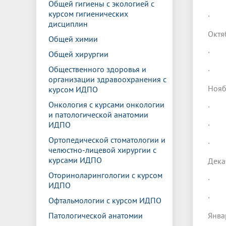
Общей гигиены с экологией с
курсом гигиенических
· До
дисциплин
Октя
Общей химии
· Ус
Общей хирургии
Общественного здоровья и
· Ул
организации здравоохранения с
Нояб
курсом ИДПО
Онкология с курсами онкологии
· Лу
и патологической анатомии
ИДПО
· Лу
Ортопедической стоматологии и
· Лу
челюстно-лицевой хирургии с
курсами ИДПО
Дека
Оториноларингологии с курсом
· Лу
ИДПО
· Лу
Офтальмологии с курсом ИДПО
Патологической анатомии
Янва