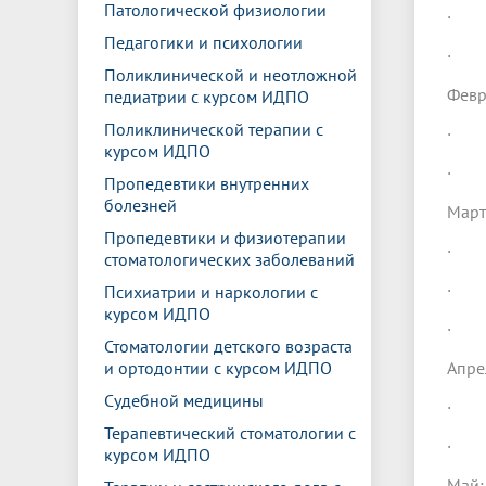
Патологической физиологии
· Лу
Педагогики и психологии
· Лу
Поликлинической и неотложной
Февр
педиатрии с курсом ИДПО
Поликлинической терапии с
· Лу
курсом ИДПО
· Лу
Пропедевтики внутренних
болезней
Март
Пропедевтики и физиотерапии
· Лу
стоматологических заболеваний
· Лу
Психиатрии и наркологии с
курсом ИДПО
· Лу
Стоматологии детского возраста
и ортодонтии с курсом ИДПО
Апре
Судебной медицины
· Лу
Терапевтический стоматологии с
· Лу
курсом ИДПО
Май: