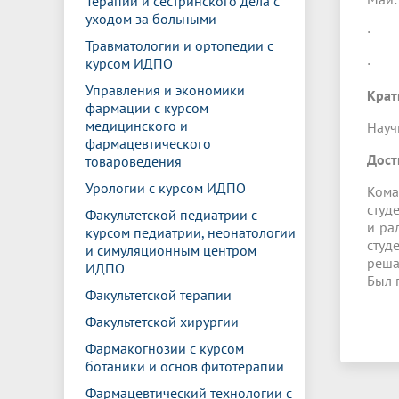
Терапии и сестринского дела с
уходом за больными
· Лу
Травматологии и ортопедии с
курсом ИДПО
· Лу
Управления и экономики
Крат
фармации с курсом
медицинского и
Науч
фармацевтического
Дост
товароведения
Урологии с курсом ИДПО
Кома
студ
Факультетской педиатрии с
и ра
курсом педиатрии, неонатологии
студ
и симуляционным центром
реша
ИДПО
Был 
Факультетской терапии
Факультетской хирургии
Фармакогнозии с курсом
ботаники и основ фитотерапии
Фармацевтический технологии с