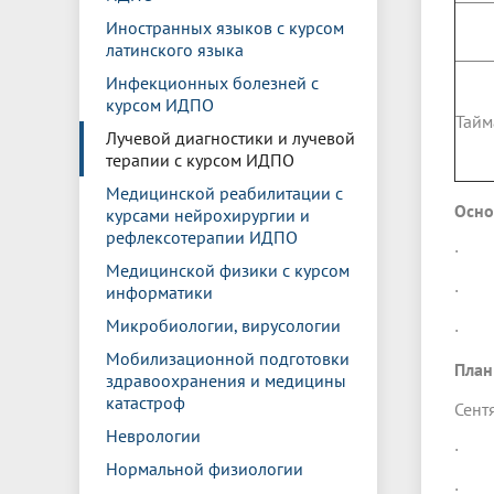
Иностранных языков с курсом
латинского языка
Инфекционных болезней с
курсом ИДПО
Тайм
Лучевой диагностики и лучевой
терапии с курсом ИДПО
Медицинской реабилитации с
Осно
курсами нейрохирургии и
рефлексотерапии ИДПО
· Со
Медицинской физики с курсом
· Со
информатики
Микробиологии, вирусологии
· Те
Мобилизационной подготовки
План
здравоохранения и медицины
катастроф
Сент
Неврологии
· Зн
Нормальной физиологии
· Ут