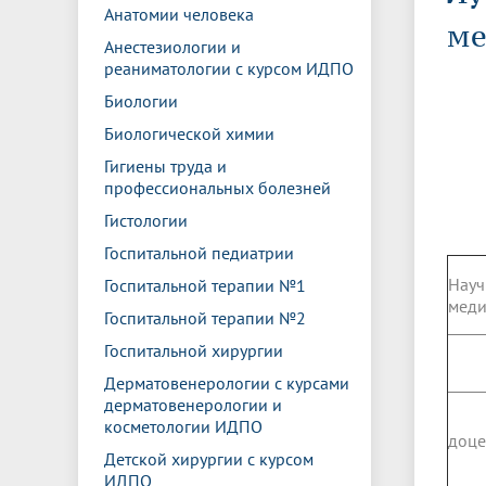
Управление международной
Отдел ор
Профсою
Анатомии человека
Электронный ящик доверия
Комплекс
ме
деятельности
Итоги научно-исследовательской
Клиничес
Анестезиологии и
Санаторий-профилакторий БГМУ
Совет обучающихся
БГМУ
Федерал
Ассоциац
работы
испытани
реаниматологии с курсом ИДПО
центр
Абитуриенту
Золотой фонд БГМУ
Обращен
Медиа ц
Биологии
Конференции и форумы
Лаборато
Видеогалерея
Жизнь иностранных студентов БГМУ
Оплата б
Универси
Биологической химии
Информация для инвалидов и лиц с
Проблемные научные комиссии
Информац
БГМУ в р
Гигиены труда и
Эндаумент
Вопрос-о
ограниченными возможностями
профессиональных болезней
Штаб студенческих отрядов БГМУ
Первичн
здоровья
Первых»
Гистологии
Институт урологии и клинической
Репозит
Медицинский инспектор
Онлайн 
Госпитальной педиатрии
онкологии
Науч
Госпитальной терапии №1
мед
Госпитальной терапии №2
Независимая оценка качества
Професс
образования
Госпитальной хирургии
Дерматовенерологии с курсами
дерматовенерологии и
косметологии ИДПО
доце
Детской хирургии с курсом
ИДПО