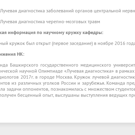
чевая диагностика заболеваний органов центральной нервн
чевая диагностика черепно-мозговых травм
кая информация по научному кружку кафедры:
ный кружок был открыт (первое заседание) в ноябре 2016 года
ижения НК:
нда Башкирского государственного медицинского университ
енческой научной Олимпиаде «Лучевая диагностика» в рамках
диологов 2017г. в городе Москва. Кружок лучевой диагности
ентов из различных уголков России и зарубежья. Команда пр
ла задачи оппонентов, познакомилась с множеством студенто
получен бесценный опыт, выслушаны выступления ведущих пр