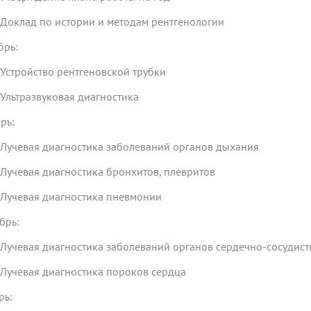
клад по истории и методам рентгенологии
брь:
тройство рентгеновской трубки
ьтразвуковая диагностика
рь:
чевая диагностика заболеваний органов дыхания
чевая диагностика бронхитов, плевритов
чевая диагностика пневмонии
брь:
чевая диагностика заболеваний органов сердечно-сосудист
чевая диагностика пороков сердца
рь: