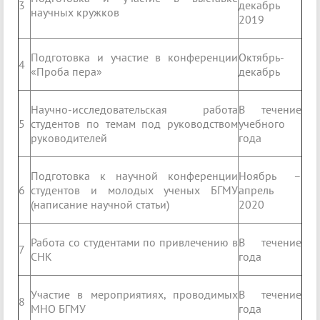
3
декабрь
научных кружков
2019
Подготовка и участие в конференции
Октябрь-
4
«Проба пера»
декабрь
Научно-исследовательская работа
В течение
5
студентов по темам под руководством
учебного
руководителей
года
Подготовка к научной конференции
Ноябрь –
6
студентов и молодых ученых БГМУ
апрель
(написание научной статьи)
2020
Работа со студентами по привлечению в
В течение
7
СНК
года
Участие в мероприятиях, проводимых
В течение
8
МНО БГМУ
года