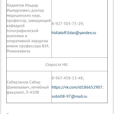
Хидиятов Ильдар
Ишмурзович, доктор
медицинских наук,
профессор, заведующий
8-927-303-75-29;
кафедрой
топографической
hidiatoff.ildar@yandex.ru
анатомии и
оперативной хирургии
имени профессора В.М.
Романкевича
Староста НК:
8-967-458-13-48;
Сабирзянов Сабир
Шамильевич, лечебный
https://vk.com/id186652907
;
факультет, Л-410В
sobir08-97@mail.ru