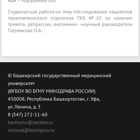
май – Нарушения сна
Студенческая работа на тему «Исследование пациентов
терапевтического отделения ГКБ №10 на наличие
тревоги, депрессии, инсомнии» -научный руководитель
Пермякова О.А.
© Башкирский государственный медицинский
университет
(ФГБОУ ВО БГМУ МИНЗДРАВА РОССИИ)
450008, Республика Башкортостан, г. Уфа,
ул. Ленина, д. 3
8 (347) 272-11-60
bashsmu@yandex.ru
rectorat@bashgmu.ru