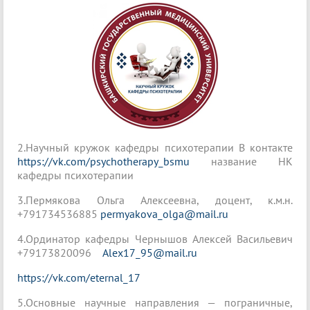
2.Научный кружок кафедры психотерапии В контакте
https://vk.com/psychotherapy_bsmu
название НК
кафедры психотерапии
3.Пермякова Ольга Алексеевна, доцент, к.м.н.
+791734536885
permyakova_olga@mail.ru
4.Ординатор кафедры Чернышов Алексей Васильевич
+79173820096
Alex17_95@mail.ru
https://vk.com/eternal_17
5.Основные научные направления — пограничные,