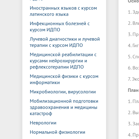
Осно
Иностранных языков с курсом
1. З
латинского языка
2. В
Инфекционных болезней с
курсом ИДПО
3. П
Лучевой диагностики и лучевой
терапии с курсом ИДПО
4. Г
Медицинской реабилитации с
5. С
курсами нейрохирургии и
рефлексотерапии ИДПО
6. В
Медицинской физики с курсом
7. Э
информатики
План
Микробиологии, вирусологии
Мобилизационной подготовки
1. П
здравоохранения и медицины
2. В
катастроф
Неврологии
3. З
Нормальной физиологии
4. П