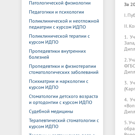
Патологической физиологии
За 2
Педагогики и психологии
I. П
Поликлинической и неотложной
II. 
педиатрии с курсом ИДПО
Поликлинической терапии с
1. У
курсом ИДПО
Запа
Дипл
Пропедевтики внутренних
болезней
2. У
ФГБО
Пропедевтики и физиотерапии
Дипл
стоматологических заболеваний
Психиатрии и наркологии с
3. У
курсом ИДПО
(Кар
Стоматологии детского возраста
4. У
и ортодонтии с курсом ИДПО
«Воп
Судебной медицины
Дипл
Терапевтический стоматологии с
5. У
курсом ИДПО
обра
Воро