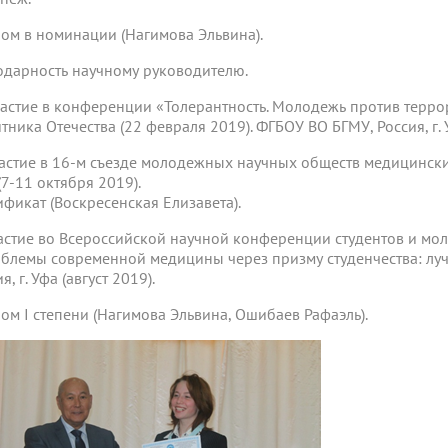
ом в номинации (Нагимова Эльвина).
одарность научному руководителю.
частие в конференции «Толерантность. Молодежь против терр
тника Отечества (22 февраля 2019). ФГБОУ ВО БГМУ, Россия, г. 
частие в 16-м съезде молодежных научных обществ медицински
(7-11 октября 2019).
ификат (Воскресенская Елизавета).
частие во Всероссийской научной конференции студентов и м
блемы современной медицины через призму студенчества: лучш
я, г. Уфа (август 2019).
ом I степени (Нагимова Эльвина, Ошибаев Рафаэль).