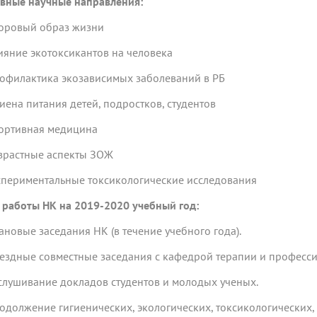
вные научные направления:
доровый образ жизни
лияние экотоксикантов на человека
рофилактика экозависимых заболеваний в РБ
игиена питания детей, подростков, студентов
портивная медицина
озрастные аспекты ЗОЖ
кспериментальные токсикологические исследования
 работы НК на 2019-2020 учебный год:
лановые заседания НК (в течение учебного года).
ыездные совместные заседания с кафедрой терапии и професс
аслушивание докладов студентов и молодых ученых.
родолжение гигиенических, экологических, токсикологических,