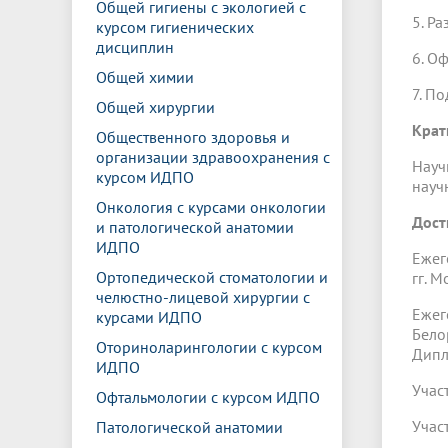
Общей гигиены с экологией с
5. Ра
курсом гигиенических
дисциплин
6. О
Общей химии
7. П
Общей хирургии
Крат
Общественного здоровья и
организации здравоохранения с
Науч
курсом ИДПО
научн
Онкология с курсами онкологии
Дост
и патологической анатомии
ИДПО
Ежег
Ортопедической стоматологии и
гг. 
челюстно-лицевой хирургии с
Ежег
курсами ИДПО
Бело
Оториноларингологии с курсом
Дипл
ИДПО
Учас
Офтальмологии с курсом ИДПО
Учас
Патологической анатомии