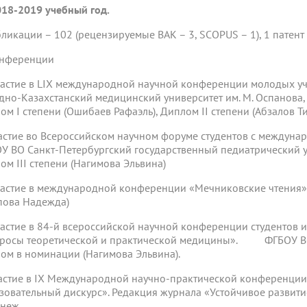
018-2019 учебный год.
убликации – 102 (рецензируемые ВАК – 3, SCOPUS – 1), 1 патент
Конференции
частие в LIX международной научной конференции молоды
дно-Казахстанский медицинский университет им. М. Оспанова, Ре
ом I степени (Ошибаев Рафаэль), Диплом II степени (Абзалов Ти
частие во Всероссийском научном форуме студентов с междунар
У ВО Санкт-Петербургский государственный педиатрический ун
ом III степени (Нагимова Эльвина)
частие в международной конференции «Мечниковские чтения». Р
пова Надежда)
частие в 84-й всероссийской научной конференции студентов
росы теоретической и практической медицины». ФГБОУ ВО БГ
ом в номинации (Нагимова Эльвина).
частие в IX Международной научно-практической конференц
зовательный дискурс». Редакция журнала «Устойчивое развитие 
неж.