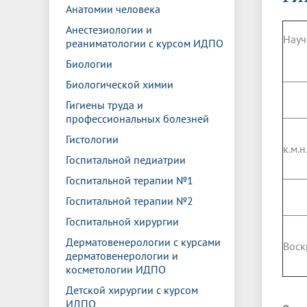
Управление международной
Отдел ор
Профсою
Анатомии человека
Электронный ящик доверия
Комплекс
деятельности
Итоги научно-исследовательской
Клиничес
Анестезиологии и
Санаторий-профилакторий БГМУ
Совет обучающихся
БГМУ
Федерал
Ассоциац
работы
испытани
Науч
реаниматологии с курсом ИДПО
центр
Абитуриенту
Золотой фонд БГМУ
Обращен
Медиа ц
Биологии
Конференции и форумы
Лаборато
Видеогалерея
Жизнь иностранных студентов БГМУ
Оплата б
Универси
Биологической химии
Информация для инвалидов и лиц с
Проблемные научные комиссии
Информац
БГМУ в р
Гигиены труда и
Эндаумент
Вопрос-о
ограниченными возможностями
профессиональных болезней
Штаб студенческих отрядов БГМУ
Первичн
здоровья
Первых»
Гистологии
к.м.
Институт урологии и клинической
Репозит
Медицинский инспектор
Онлайн 
Госпитальной педиатрии
онкологии
Госпитальной терапии №1
Госпитальной терапии №2
Независимая оценка качества
Професс
образования
Госпитальной хирургии
Дерматовенерологии с курсами
Воск
дерматовенерологии и
косметологии ИДПО
Детской хирургии с курсом
ИДПО