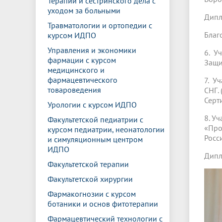
Терапии и сестринского дела с
уходом за больными
Дипл
Травматологии и ортопедии с
Благ
курсом ИДПО
Управления и экономики
6. У
фармации с курсом
Защи
медицинского и
фармацевтического
7. У
товароведения
СНГ. 
Серт
Урологии с курсом ИДПО
8. У
Факультетской педиатрии с
«Про
курсом педиатрии, неонатологии
Росси
и симуляционным центром
ИДПО
Дипл
Факультетской терапии
Факультетской хирургии
Фармакогнозии с курсом
ботаники и основ фитотерапии
Фармацевтический технологии с