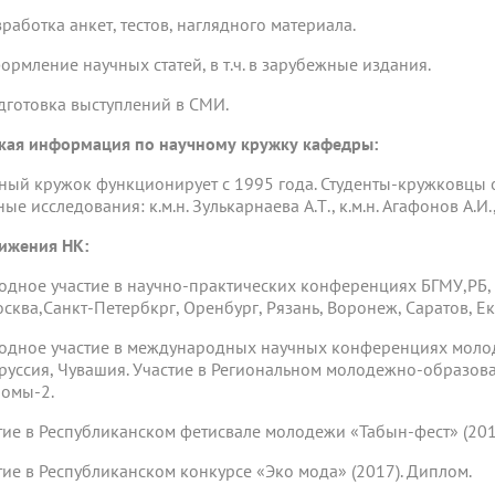
зработка анкет, тестов, наглядного материала.
формление научных статей, в т.ч. в зарубежные издания.
одготовка выступлений в СМИ.
кая информация по научному кружку кафедры:
ный кружок функционирует с 1995 года. Студенты-кружковцы 
ые исследования: к.м.н. Зулькарнаева А.Т., к.м.н. Агафонов А.И.,
ижения НК:
одное участие в научно-практических конференциях БГМУ,РБ,
Москва,Санкт-Петербкрг, Оренбург, Рязань, Воронеж, Саратов, Е
одное участие в международных научных конференциях молоды
руссия, Чувашия. Участие в Региональном молодежно-образов
омы-2.
тие в Республиканском фетисвале молодежи «Табын-фест» (201
тие в Республиканском конкурсе «Эко мода» (2017). Диплом.