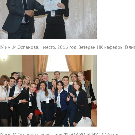
У им .М.Оспанова, I место, 2016 год. Ветеран НК кафедры Гал
У им .М.Оспанова, делегация ФГБОУ ВО БГМУ 2016 год.