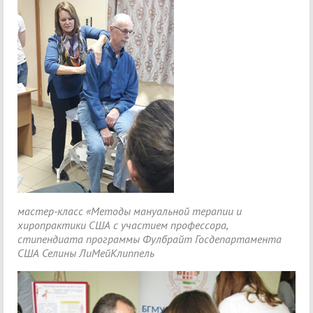
мастер-класс «Методы мануальной терапии и
хиропрактики США с участием профессора,
стипендиата программы Фулбрайт Госдепартамента
США Селины ЛиМейКлиппель