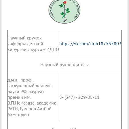
Научный кружок
кафедры детской
https://vk.com/club187555803
хирургии с курсом ИДПО
Научный руководитель:
д.м.н., проф.,
заслуженный деятель
науки РФ, лауреат
премии им.
8- (347) - 229-08-11
В.П.Немсадзе, академик
РАТН, Гумеров Аитбай
Ахметович