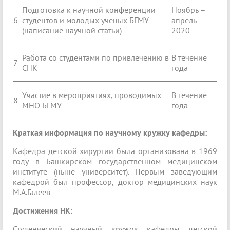
Подготовка к научной конференции
Ноябрь –
6
студентов и молодых ученых БГМУ
апрель
(написание научной статьи)
2020
Работа со студентами по привлечению в
В течение
7
СНК
года
Участие в мероприятиях, проводимых
В течение
8
МНО БГМУ
года
Краткая информация по научному кружку кафедры:
Кафедра детской хирургии была организована в 1969
году в Башкирском государственном медицинском
институте (ныне университет). Первым заведующим
кафедрой был профессор, доктор медицинских наук
М.А.Галеев
Достижения НК:
Студенческий научный кружок кафедры детской