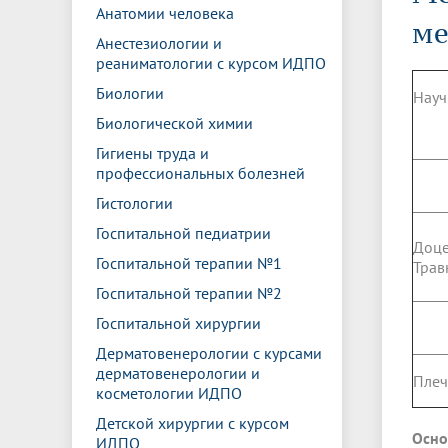
Управление международной
Отдел ор
Профсою
Анатомии человека
Электронный ящик доверия
Комплекс
ме
деятельности
Итоги научно-исследовательской
Клиничес
Анестезиологии и
Санаторий-профилакторий БГМУ
Совет обучающихся
БГМУ
Федерал
Ассоциац
работы
испытани
реаниматологии с курсом ИДПО
центр
Абитуриенту
Золотой фонд БГМУ
Обращен
Медиа ц
Биологии
Науч
Конференции и форумы
Лаборато
Видеогалерея
Жизнь иностранных студентов БГМУ
Оплата б
Универси
Биологической химии
Информация для инвалидов и лиц с
Проблемные научные комиссии
Информац
БГМУ в р
Гигиены труда и
Эндаумент
Вопрос-о
ограниченными возможностями
профессиональных болезней
Штаб студенческих отрядов БГМУ
Первичн
здоровья
Первых»
Гистологии
Институт урологии и клинической
Репозит
Медицинский инспектор
Онлайн 
Госпитальной педиатрии
онкологии
Доце
Госпитальной терапии №1
Трав
Госпитальной терапии №2
Независимая оценка качества
Професс
образования
Госпитальной хирургии
Дерматовенерологии с курсами
дерматовенерологии и
Плеч
косметологии ИДПО
Детской хирургии с курсом
Осно
ИДПО