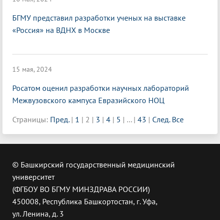
БГМУ представил разработки ученых на выставке
«Россия» на ВДНХ в Москве
15 мая, 2024
Росатом оценил разработки научных лабораторий
Межвузовского кампуса Евразийского НОЦ
Страницы:
Пред.
|
1
|
2
|
3
|
4
|
5
|
...
|
43
|
След.
Все
© Башкирский государственный медицинский
университет
(ФГБОУ ВО БГМУ МИНЗДРАВА РОССИИ)
450008, Республика Башкортостан, г. Уфа,
ул. Ленина, д. 3