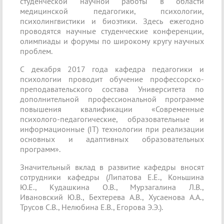
студенческой научной работы в области
медицинской педагогики, психологии,
психолингвистики и биоэтики. Здесь ежегодно
проводятся научные студенческие конференции,
олимпиады и форумы по широкому кругу научных
проблем.
С декабря 2017 года кафедра педагогики и
психологии проводит обучение профессорско-
преподавательского состава Университета по
дополнительной профессиональной программе
повышения квалификации «Современные
психолого-педагогические, образовательные и
информационные (IT) технологии при реализации
основных и адаптивных образовательных
программ».
Значительный вклад в развитие кафедры вносят
сотрудники кафедры (Липатова Е.Е., Коньшина
Ю.Е., Кудашкина О.В., Мурзагалина Л.В.,
Ивановский Ю.В., Бехтерева А.В., Хусаенова А.А.,
Трусов С.В., Нелюбина Е.В., Егорова Э.Э.).