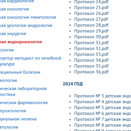
кая кардиология
Протокол 24.pdf
Протокол 25.pdf
кая онкология
Протокол 26.pdf
кая онкология-гематология
Протокол 27.pdf
Протокол 28.pdf
кая урология-андрология
Протокол 29.pdf
кая хирургия
Протокол 30.pdf
кая эндокринология
Протокол 31.pdf
Протокол 32.pdf
ология
Протокол 33.pdf
руктор-методист по лечебной
Протокол 34.pdf
ультуре
Протокол 35.pdf
Протокол 36.pdf
кционные болезни
иология
2024 ГОД
ическая лабораторная
ностика
Протокол № 3 детская энд
Протокол № 4 детская энд
ическая фармакология
Протокол № 5 детская энд
проктология
Протокол № 6 детская энд
унальная гигиена
Протокол № 7 детская энд
Протокол № 8 детская энд
етология
Протокол № 9 детская энд