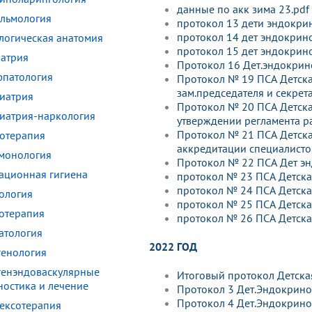
данные по акк зима 23.pdf
льмология
протокол 13 дети эндокри
протокол 14 дет эндокрин
логическая анатомия
протокол 15 дет эндокрин
атрия
Протокол 16 Дет.эндокрин
патология
Протокол № 19 ПСА Детска
зам.председателя и секрет
иатрия
Протокол № 20 ПСА Детска
иатрия-наркология
утверждении регламента р
Протокол № 21 ПСА Детска
отерапия
аккредитации специалисто
монология
Протокол № 22 ПСА Дет эн
ационная гигиена
протокол № 23 ПСА Детска
протокол № 24 ПСА Детска
ология
протокол № 25 ПСА Детска
отерапия
протокол № 26 ПСА Детска
атология
2022 ГОД
генология
генэндоваскулярные
Итоговый протокол Детска
ностика и лечение
Протокол 3 Дет.Эндокрино
Протокол 4 Дет.Эндокрино
ексотерапия