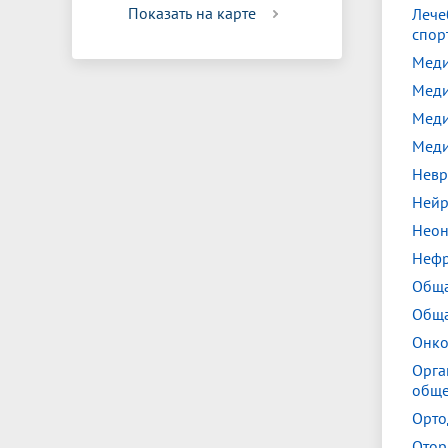
Показать на карте
Лече
спор
Меди
Меди
Меди
Меди
Невр
Нейр
Неон
Нефр
Обща
Обща
Онко
Орга
обще
Орто
Отор