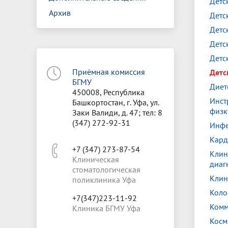
Детс
Архив
Детс
Детс
Детс
Детс
Приёмная комиссия
Детс
БГМУ
Диет
450008, Республика
Инст
Башкортостан, г. Уфа, ул.
физк
Заки Валиди, д. 47; тел: 8
(347) 272-92-31
Инфе
Кард
+7 (347) 273-87-54
Клин
Клиническая
диаг
стоматологическая
Клин
поликлиника Уфа
Коло
+7(347)223-11-92
Комм
Клиника БГМУ Уфа
Косм