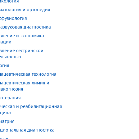
икология
матология и ортопедия
сфузиология
развуковая диагностика
вление и экономика
мации
вление сестринской
ельностью
огия
ацевтическая технология
ацевтическая химия и
акогнозия
отерапия
ческая и реабилитационная
цина
иатрия
циональная диагностика
ргия