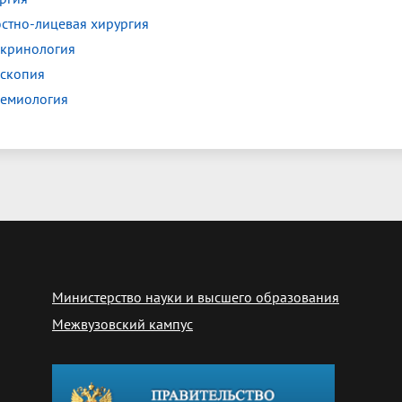
стно-лицевая хирургия
кринология
скопия
емиология
Министерство науки и высшего образования
Межвузовский кампус