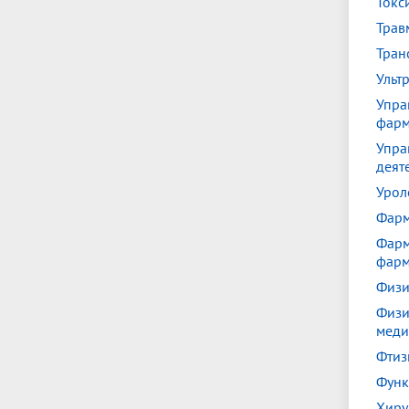
Токс
Трав
Тран
Ульт
Упра
фар
Упра
деят
Урол
Фарм
Фарм
фарм
Физи
Физи
меди
Фтиз
Функ
Хиру