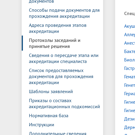
документов
Управление международной
Отдел ор
Профсою
Электронный ящик доверия
Комплекс
деятельности
Итоги научно-исследовательской
Клиничес
Способы подачи документов для
Спец
Санаторий-профилакторий БГМУ
Совет обучающихся
БГМУ
Федерал
Ассоциац
работы
испытани
прохождения аккредитации
центр
Адреса проведения этапов
Абитуриенту
Золотой фонд БГМУ
Обращен
Медиа ц
Акуш
аккредитации
Конференции и форумы
Лаборато
Алле
Видеогалерея
Жизнь иностранных студентов БГМУ
Оплата б
Универси
Протоколы заседаний и
Анес
Информация для инвалидов и лиц с
Проблемные научные комиссии
Информац
БГМУ в р
принятые решения
Эндаумент
Вопрос-о
ограниченными возможностями
Бакт
Штаб студенческих отрядов БГМУ
Первичн
здоровья
Сведения о пересдаче этапа или
Биол
Первых»
аккредитации специалиста
Институт урологии и клинической
Репозит
Медицинский инспектор
Онлайн 
Гаст
Список предоставляемых
онкологии
документов для прохождения
Гема
аккредитации
Гене
Независимая оценка качества
Професс
Шаблоны заявлений
Гери
образования
Приказы о составах
Гиги
аккредитационных подкомиссий
Гиги
Нормативная база
Дези
Инструкции
Дерм
Дополнительные сведения