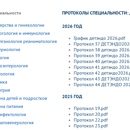
динатуры
з обучающихся БГМУ
Расписание
Профсоюзный комитет
ная программа развития
Антитеррор
кие исследования и
Диссертационные советы
ПРОТОКОЛЫ СПЕЦИАЛЬНОСТИ:
иальности
ьный аккредитационный
ия выпускников
Научно-образовательный
Работа музеев на кафедрах
я, ЛЭК
медицинский кластер
Аспирантура
ие граждан
ентр
Фотогалерея
БГМУ - ВУЗ здорового образа 
ерства и гинекологии
«Нижневолжский»
2026 ГОД
рии мегагранта
Полезные интернет-ссылки
ргология и иммунология
анковской картой
тету 90 лет
Реорганизация вуза
Университету 85 лет
График детэндо 2026.pdf
тезиология реаниматология
ия для студентов
ейтингах университетов
Я-профессионал
Управление инновационной
Протокол 37 ДЕТЭНДО2026
твет
деятельности
ериология
Протокол 38 детэндо 2026
ое отделение «Движение
Альманах "Исторический вестни
Протокол 39 детэндо 2026
огия
 БГМУ
Протокол 40 детэндо 2026
орий БГМУ
Евразийский НОЦ
обучение
Социальная работа в системе
роэнтерология
Протокол 41 детэндо 2026
здравоохранения
Протокол 42 детэндо2026.
тология
Протокол 43 ДЕТЭНДО202
тика
Протокол 44 ДЕТЭНДО 202
иональное обучение
Инновационные образователь
атрия
проекты
2025 ГОД
ена детей и подростков
ена питания
Протокол 19.pdf
Протокол 20.pdf
нфектология
Протокол 22.pdf
атовенерология
Протокол 23.pdf