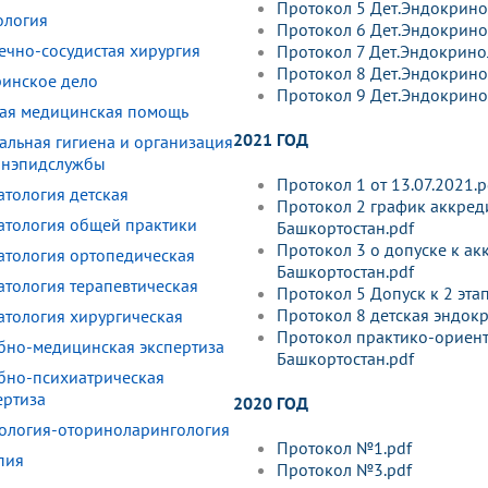
Протокол 5 Дет.Эндокрино
ология
Протокол 6 Дет.Эндокрино
ечно-сосудистая хирургия
Протокол 7 Дет.Эндокрино
Протокол 8 Дет.Эндокрино
ринское дело
Протокол 9 Дет.Эндокрино
ая медицинская помощь
2021 ГОД
альная гигиена и организация
анэпидслужбы
Протокол 1 от 13.07.2021.p
атология детская
Протокол 2 график аккред
атология общей практики
Башкортостан.pdf
Протокол 3 о допуске к а
атология ортопедическая
Башкортостан.pdf
атология терапевтическая
Протокол 5 Допуск к 2 эта
Протокол 8 детская эндок
атология хирургическая
Протокол практико-ориент
бно-медицинская экспертиза
Башкортостан.pdf
бно-психиатрическая
ертиза
2020 ГОД
ология-оториноларингология
Протокол №1.pdf
пия
Протокол №3.pdf