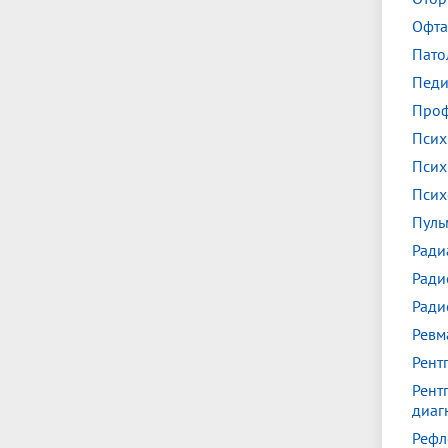
Офта
Пато
Педи
Проф
Псих
Псих
Псих
Пуль
Ради
Ради
Ради
Ревм
Рент
Рент
диаг
Рефл