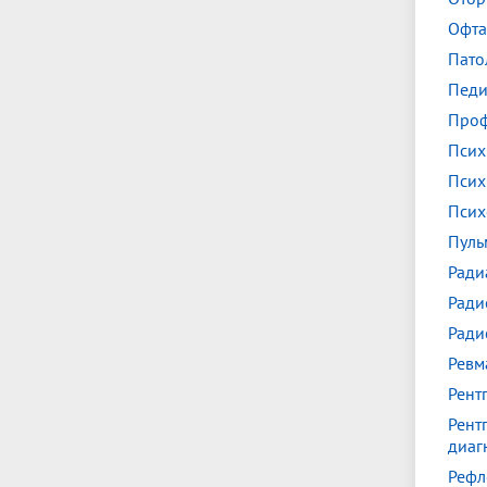
Офта
Пато
Педи
Проф
Псих
Псих
Псих
Пуль
Ради
Ради
Ради
Ревм
Рент
Рент
диаг
Рефл