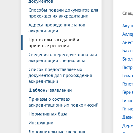
документов
Управление международной
Отдел ор
Профсою
Электронный ящик доверия
Комплекс
деятельности
Итоги научно-исследовательской
Клиничес
Способы подачи документов для
Спец
Санаторий-профилакторий БГМУ
Совет обучающихся
БГМУ
Федерал
Ассоциац
работы
испытани
прохождения аккредитации
центр
Адреса проведения этапов
Абитуриенту
Золотой фонд БГМУ
Обращен
Медиа ц
Акуш
аккредитации
Конференции и форумы
Лаборато
Алле
Видеогалерея
Жизнь иностранных студентов БГМУ
Оплата б
Универси
Протоколы заседаний и
Анес
Информация для инвалидов и лиц с
Проблемные научные комиссии
Информац
БГМУ в р
принятые решения
Эндаумент
Вопрос-о
ограниченными возможностями
Бакт
Штаб студенческих отрядов БГМУ
Первичн
здоровья
Сведения о пересдаче этапа или
Биол
Первых»
аккредитации специалиста
Институт урологии и клинической
Репозит
Медицинский инспектор
Онлайн 
Гаст
Список предоставляемых
онкологии
документов для прохождения
Гема
аккредитации
Гене
Независимая оценка качества
Професс
Шаблоны заявлений
Гери
образования
Приказы о составах
Гиги
аккредитационных подкомиссий
Гиги
Нормативная база
Дези
Инструкции
Дерм
Дополнительные сведения