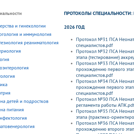
динатуры
з обучающихся БГМУ
Расписание
Профсоюзный комитет
ная программа развития
Антитеррор
кие исследования и
Диссертационные советы
ПРОТОКОЛЫ СПЕЦИАЛЬНОСТИ:
иальности
ьный аккредитационный
ия выпускников
Научно-образовательный
Работа музеев на кафедрах
я, ЛЭК
медицинский кластер
Аспирантура
ие граждан
ентр
Фотогалерея
БГМУ - ВУЗ здорового образа 
ерства и гинекологии
«Нижневолжский»
2026 ГОД
рии мегагранта
Полезные интернет-ссылки
ргология и иммунология
анковской картой
тету 90 лет
Реорганизация вуза
Университету 85 лет
Протокол №31 ПСА Неонато
тезиология реаниматология
ия для студентов
ейтингах университетов
Я-профессионал
Управление инновационной
специалистов.pdf
твет
деятельности
ериология
Протокол №32 ПСА Неонатол
ое отделение «Движение
Альманах "Исторический вестни
этапа (тестирование) аккр
огия
 БГМУ
Протокол №33 ПСА Неонато
орий БГМУ
Евразийский НОЦ
обучение
Социальная работа в системе
роэнтерология
прохождению первого этап
здравоохранения
специалистов.pdf
тология
Протокол №34 ПСА Неонато
тика
прохождения первого этап
иональное обучение
Инновационные образователь
атрия
специалистов.pdf
проекты
Протокол №30 ПСА Неонато
ена детей и подростков
регламента работы АПК.pd
ена питания
Протокол №35 ПСА Неонатол
этапа (практико-ориентиро
нфектология
Протокол №36 ПСА Неонато
атовенерология
прохождению второго этап