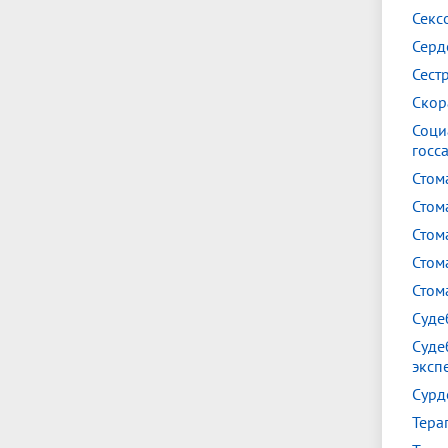
Секс
Серд
Сест
Скор
Соци
госс
Стом
Стом
Стом
Стом
Стом
Суде
Суде
эксп
Сурд
Тера