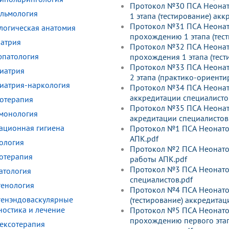
Протокол №30 ПСА Неонато
льмология
1 этапа (тестирование) ак
Протокол №31 ПСА Неонато
логическая анатомия
прохождению 1 этапа (тест
атрия
Протокол №32 ПСА Неонато
патология
прохождения 1 этапа (тест
Протокол №33 ПСА Неонато
иатрия
2 этапа (практико-ориенти
иатрия-наркология
Протокол №34 ПСА Неонато
аккредитации специалисто
отерапия
Протокол №35 ПСА Неонато
монология
акредитации специалистов
ационная гигиена
Протокол №1 ПСА Неонатол
АПК.pdf
ология
Протокол №2 ПСА Неонатол
отерапия
работы АПК.pdf
Протокол №3 ПСА Неонатол
атология
специалистов.pdf
генология
Протокол №4 ПСА Неонатоло
генэндоваскулярные
(тестирование) аккредитац
ностика и лечение
Протокол №5 ПСА Неонатол
прохождению первого этап
ексотерапия