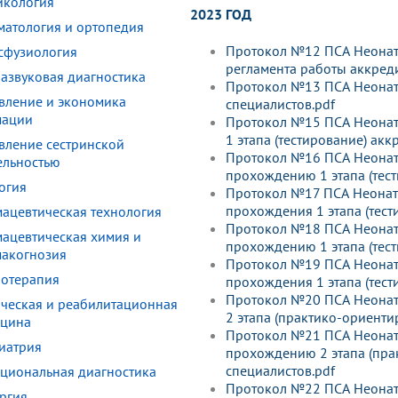
икология
2023 ГОД
матология и ортопедия
Протокол №12 ПСА Неонато
сфузиология
регламента работы аккред
развуковая диагностика
Протокол №13 ПСА Неонато
вление и экономика
специалистов.pdf
мации
Протокол №15 ПСА Неонато
1 этапа (тестирование) ак
вление сестринской
Протокол №16 ПСА Неонато
ельностью
прохождению 1 этапа (тест
огия
Протокол №17 ПСА Неонато
прохождения 1 этапа (тест
ацевтическая технология
Протокол №18 ПСА Неонато
ацевтическая химия и
прохождению 1 этапа (тест
акогнозия
Протокол №19 ПСА Неонато
отерапия
прохождения 1 этапа (тест
Протокол №20 ПСА Неонато
ческая и реабилитационная
2 этапа (практико-ориенти
цина
Протокол №21 ПСА Неонато
иатрия
прохождению 2 этапа (пра
специалистов.pdf
циональная диагностика
Протокол №22 ПСА Неонато
ргия