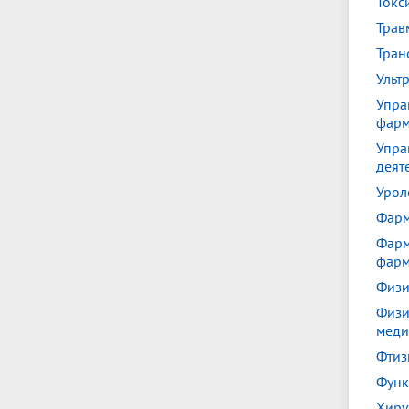
Токс
Трав
Тран
Ульт
Упра
фар
Упра
деят
Урол
Фарм
Фарм
фарм
Физи
Физи
меди
Фтиз
Функ
Хиру