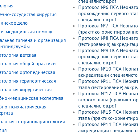
специалистов.pdf
ология
Протокол №6 ПСА Неонатол
прохождению первого этап
ечно-сосудистая хирургия
специалистов.pdf
ринское дело
Протокол №7 ПСА Неонатоло
ая медицинская помощь
(практико-ориентированно
Протокол №8 ПСА Неонатоло
альная гигиена и организация
(тестирования) аккредитац
анэпидслужбы
Протокол №9 ПСА Неонатол
атология детская
прохождению первого этап
специалистов.pdf
атология общей практики
Протокол №10 ПСА Неонато
атология ортопедическая
аккредитации специалисто
атология терапевтическая
Протокол №11 ПСА Неонато
этапа (тестирование) аккр
атология хирургическая
Протокол №12 ПСА Неонато
бно-медицинская экспертиза
второго этапа (практико-
специалистов.pdf
бно-психиатрическая
Протокол №13 ПСА Неонатол
ертиза
этапа (практико-ориентиро
ология-оториноларингология
Протокол №14 ПСА Неонато
пия
аккредитации специалисто