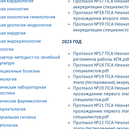
кая кардиология
Протокол №37 ПСА Неонато
аккредитации специалисто
кая онкология
Протокол №38 ПСА Неонато
кая онкология-гематология
прохождения второго этап
Протокол №39 ПСА Неонато
кая урология-андрология
аккредитации специалисто
кая хирургия
кая эндокринология
2025 ГОД
ология
Протокол №17 ПСА Неонато
руктор-методист по лечебной
регламента работы АПК.pd
ультуре
Протокол №18 ПСА Неонато
специалистов.pdf
кционные болезни
Протокол №19 ПСА Неонато
иология
этапа (тестирование) аккр
ическая лабораторная
Протокол №20 ПСА Неонато
ностика
прохождению первого этап
специалистов.pdf
ическая фармакология
Протокол №21 ПСА Неонато
проктология
прохождению первого этап
специалистов.pdf
унальная гигиена
Протокол №22 ПСА Неонато
етология
этапа (тестирование) аккр