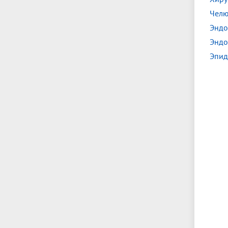
Челю
Эндо
Эндо
Эпид