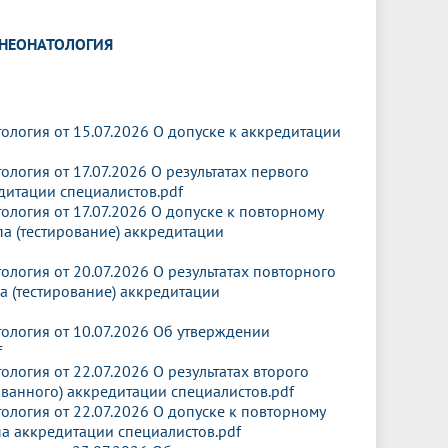
Менеджмент качества
Лицензии
Совет кураторов
Сведения об образовательной
Докторантура
 НЕОНАТОЛОГИЯ
организации
Государственная итоговая аттестация
Выпускники БГМУ – ветераны ВОВ
Грантовые фонды
жизни
Карта сайта
Внутренняя оценка качества
Юбиляры
образования
Научные издания
Трансформация университета
Празднование 75-летия Победы в
логия от 15.07.2026 О допуске к аккредитации
Всероссийская студенческая
Публикационная активность
Великой Отечественной войне
олимпиада по хирургии с
огия от 17.07.2026 О результатах первого
к"
НИИ кардиологии
«МЕДМОЛ»
международным участием
едитации специалистов.pdf
логия от 17.07.2026 О допуске к повторному
Научная ординатура
Новые образовательные программы
а (тестирование) аккредитации
Электронная учебная библиотека
логия от 20.07.2026 О результатах повторного
а (тестирование) аккредитации
ные
Аккредитация специалиста
логия от 10.07.2026 Об утверждении
Наставничество в сфере
f
здравоохранения
огия от 22.07.2026 О результатах второго
ванного) аккредитации специалистов.pdf
логия от 22.07.2026 О допуске к повторному
а аккредитации специалистов.pdf