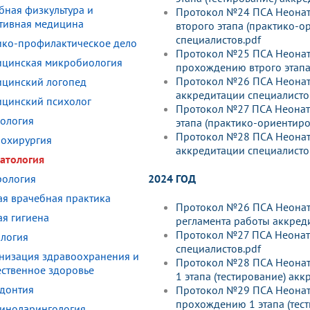
бная физкультура и
Протокол №24 ПСА Неонато
тивная медицина
второго этапа (практико-
специалистов.pdf
ко-профилактическое дело
Протокол №25 ПСА Неонато
цинская микробиология
прохождению втрого этапа
Протокол №26 ПСА Неонато
цинский логопед
аккредитации специалисто
цинский психолог
Протокол №27 ПСА Неонатол
ология
этапа (практико-ориентиро
Протокол №28 ПСА Неонато
охирургия
аккредитации специалисто
атология
ология
2024 ГОД
я врачебная практика
Протокол №26 ПСА Неонато
я гигиена
регламента работы аккред
Протокол №27 ПСА Неонато
логия
специалистов.pdf
низация здравоохранения и
Протокол №28 ПСА Неонато
ственное здоровье
1 этапа (тестирование) ак
донтия
Протокол №29 ПСА Неонато
прохождению 1 этапа (тест
иноларингология