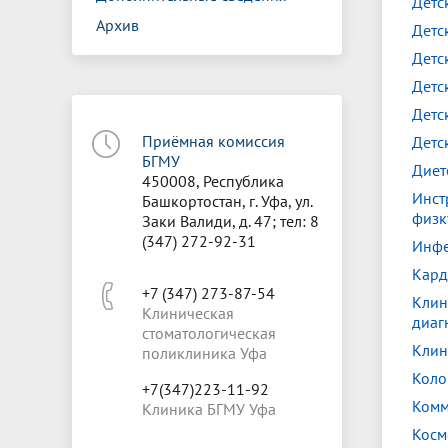
Детс
Архив
Детс
Детс
Детс
Детс
Приёмная комиссия
Детс
БГМУ
Диет
450008, Республика
Инст
Башкортостан, г. Уфа, ул.
физк
Заки Валиди, д. 47; тел: 8
(347) 272-92-31
Инфе
Кард
+7 (347) 273-87-54
Клин
Клиническая
диаг
стоматологическая
Клин
поликлиника Уфа
Коло
+7(347)223-11-92
Комм
Клиника БГМУ Уфа
Косм