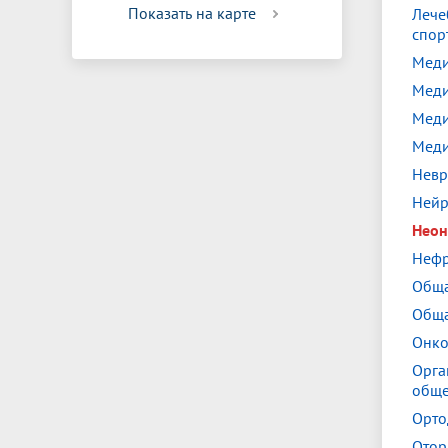
Показать на карте
Лече
спор
Меди
Меди
Меди
Меди
Невр
Нейр
Неон
Нефр
Обща
Обща
Онко
Орга
обще
Орто
Отор