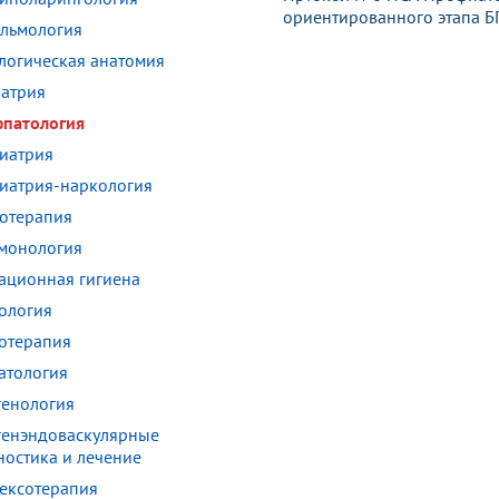
ориентированного этапа Б
льмология
логическая анатомия
атрия
патология
иатрия
иатрия-наркология
отерапия
монология
ационная гигиена
ология
отерапия
атология
генология
генэндоваскулярные
ностика и лечение
ексотерапия