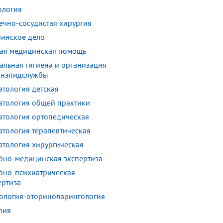
ология
ечно-сосудистая хирургия
ринское дело
ая медицинская помощь
альная гигиена и организация
анэпидслужбы
атология детская
атология общей практики
атология ортопедическая
атология терапевтическая
атология хирургическая
бно-медицинская экспертиза
бно-психиатрическая
ертиза
ология-оториноларингология
пия