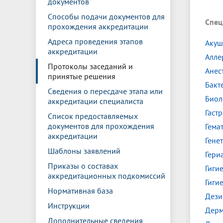
документов
Управление международной
Отдел ор
Профсою
Электронный ящик доверия
Комплекс
деятельности
Итоги научно-исследовательской
Клиничес
Способы подачи документов для
Спец
Санаторий-профилакторий БГМУ
Совет обучающихся
БГМУ
Федерал
Ассоциац
работы
испытани
прохождения аккредитации
центр
Адреса проведения этапов
Абитуриенту
Золотой фонд БГМУ
Обращен
Медиа ц
Акуш
аккредитации
Конференции и форумы
Лаборато
Алле
Видеогалерея
Жизнь иностранных студентов БГМУ
Оплата б
Универси
Протоколы заседаний и
Анес
Информация для инвалидов и лиц с
Проблемные научные комиссии
Информац
БГМУ в р
принятые решения
Эндаумент
Вопрос-о
ограниченными возможностями
Бакт
Штаб студенческих отрядов БГМУ
Первичн
здоровья
Сведения о пересдаче этапа или
Биол
Первых»
аккредитации специалиста
Институт урологии и клинической
Репозит
Медицинский инспектор
Онлайн 
Гаст
Список предоставляемых
онкологии
документов для прохождения
Гема
аккредитации
Гене
Независимая оценка качества
Професс
Шаблоны заявлений
Гери
образования
Приказы о составах
Гиги
аккредитационных подкомиссий
Гиги
Нормативная база
Дези
Инструкции
Дерм
Дополнительные сведения