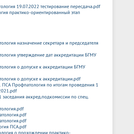
логия 19.07.2022 тестирование пересдача.pdf
гия практико-ориентированный этап
логия назначение секретаря и председателя
ология утверждение дат аккредитации БГМУ
ология о допуске к аккредитации БГМУ
логия о допуске к аккредитации.pdf
1 ПСА Профпатология по итогам проведения 1
2021.pdf
1 заседания аккред.подкомиссии по спец.
ология.pdf
тология.pdf
тология.pdf
гия ПСА.pdf
логия о прохождении практико-