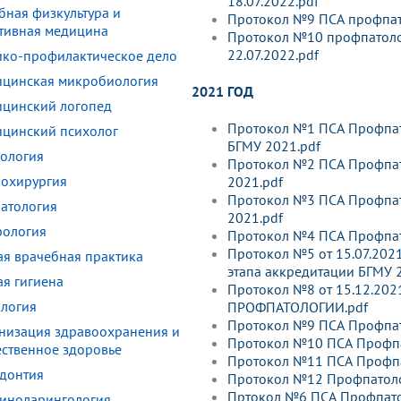
18.07.2022.pdf
бная физкультура и
Протокол №9 ПСА профпато
тивная медицина
Протокол №10 профпатоло
22.07.2022.pdf
ко-профилактическое дело
цинская микробиология
2021 ГОД
цинский логопед
Протокол №1 ПСА Профпато
цинский психолог
БГМУ 2021.pdf
ология
Протокол №2 ПСА Профпат
охирургия
2021.pdf
Протокол №3 ПСА Профпат
атология
2021.pdf
ология
Протокол №4 ПСА Профпато
Протокол №5 от 15.07.202
я врачебная практика
этапа аккредитации БГМУ 
я гигиена
Протокол №8 от 15.12.202
логия
ПРОФПАТОЛОГИИ.pdf
Протокол №9 ПСА Профпат
низация здравоохранения и
Протокол №10 ПСА Профпа
ственное здоровье
Протокол №11 ПСА Профпа
донтия
Протокол №12 Профпатоло
Пртокол №6 ПСА Профпато
иноларингология