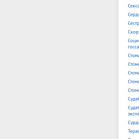
Секс
Серд
Сест
Скор
Соци
госс
Стом
Стом
Стом
Стом
Стом
Суде
Суде
эксп
Сурд
Тера