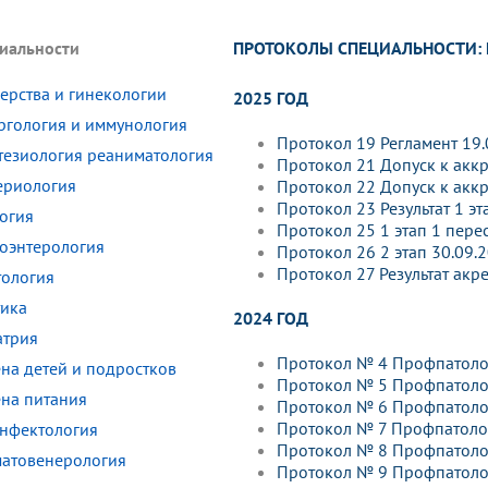
динатуры
з обучающихся БГМУ
Расписание
Профсоюзный комитет
ная программа развития
Антитеррор
кие исследования и
Диссертационные советы
ПРОТОКОЛЫ СПЕЦИАЛЬНОСТИ:
иальности
ьный аккредитационный
ия выпускников
Научно-образовательный
Работа музеев на кафедрах
я, ЛЭК
медицинский кластер
Аспирантура
ие граждан
ентр
Фотогалерея
БГМУ - ВУЗ здорового образа 
ерства и гинекологии
«Нижневолжский»
2025 ГОД
рии мегагранта
Полезные интернет-ссылки
ргология и иммунология
анковской картой
тету 90 лет
Реорганизация вуза
Университету 85 лет
Протокол 19 Регламент 19.
тезиология реаниматология
ия для студентов
ейтингах университетов
Я-профессионал
Управление инновационной
Протокол 21 Допуск к аккр
твет
деятельности
ериология
Протокол 22 Допуск к аккр
ое отделение «Движение
Альманах "Исторический вестни
Протокол 23 Результат 1 эт
огия
 БГМУ
Протокол 25 1 этап 1 пере
орий БГМУ
Евразийский НОЦ
обучение
Социальная работа в системе
роэнтерология
Протокол 26 2 этап 30.09.2
здравоохранения
Протокол 27 Результат акр
тология
тика
2024 ГОД
иональное обучение
Инновационные образователь
атрия
проекты
Протокол № 4 Профпатоло
ена детей и подростков
Протокол № 5 Профпатоло
ена питания
Протокол № 6 Профпатоло
Протокол № 7 Профпатоло
нфектология
Протокол № 8 Профпатоло
атовенерология
Протокол № 9 Профпатоло