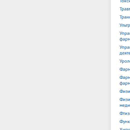
Токс
Трав
Тран
Ульт
Упра
фар
Упра
деят
Урол
Фарм
Фарм
фарм
Физи
Физи
меди
Фтиз
Функ
Хиру