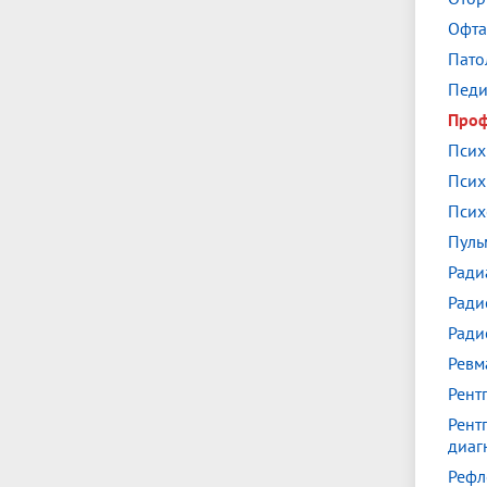
Офта
Пато
Педи
Проф
Псих
Псих
Псих
Пуль
Ради
Ради
Ради
Ревм
Рент
Рент
диаг
Рефл