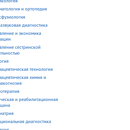
икология
матология и ортопедия
сфузиология
развуковая диагностика
вление и экономика
мации
вление сестринской
ельностью
огия
ацевтическая технология
ацевтическая химия и
акогнозия
отерапия
ческая и реабилитационная
цина
иатрия
циональная диагностика
ргия