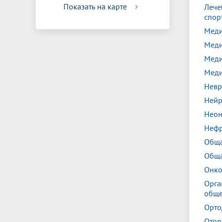
Показать на карте
Лече
спор
Меди
Меди
Меди
Меди
Невр
Нейр
Неон
Нефр
Обща
Обща
Онко
Орга
обще
Орто
Отор