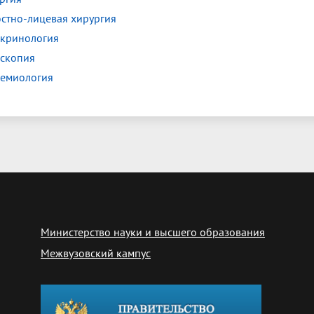
стно-лицевая хирургия
кринология
скопия
емиология
Министерство науки и высшего образования
Межвузовский кампус