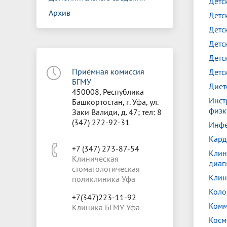
Детс
Архив
Детс
Детс
Детс
Детс
Приёмная комиссия
Детс
БГМУ
Диет
450008, Республика
Инст
Башкортостан, г. Уфа, ул.
физк
Заки Валиди, д. 47; тел: 8
(347) 272-92-31
Инфе
Кард
+7 (347) 273-87-54
Клин
Клиническая
диаг
стоматологическая
Клин
поликлиника Уфа
Коло
+7(347)223-11-92
Комм
Клиника БГМУ Уфа
Косм