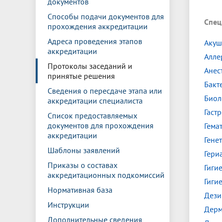
документов
Управление международной
Отдел ор
Профсою
Электронный ящик доверия
Комплекс
деятельности
Итоги научно-исследовательской
Клиничес
Способы подачи документов для
Спец
Санаторий-профилакторий БГМУ
Совет обучающихся
БГМУ
Федерал
Ассоциац
работы
испытани
прохождения аккредитации
центр
Адреса проведения этапов
Абитуриенту
Золотой фонд БГМУ
Обращен
Медиа ц
Акуш
аккредитации
Конференции и форумы
Лаборато
Алле
Видеогалерея
Жизнь иностранных студентов БГМУ
Оплата б
Универси
Протоколы заседаний и
Анес
Информация для инвалидов и лиц с
Проблемные научные комиссии
Информац
БГМУ в р
принятые решения
Эндаумент
Вопрос-о
ограниченными возможностями
Бакт
Штаб студенческих отрядов БГМУ
Первичн
здоровья
Сведения о пересдаче этапа или
Биол
Первых»
аккредитации специалиста
Институт урологии и клинической
Репозит
Медицинский инспектор
Онлайн 
Гаст
Список предоставляемых
онкологии
документов для прохождения
Гема
аккредитации
Гене
Независимая оценка качества
Професс
Шаблоны заявлений
Гери
образования
Приказы о составах
Гиги
аккредитационных подкомиссий
Гиги
Нормативная база
Дези
Инструкции
Дерм
Дополнительные сведения