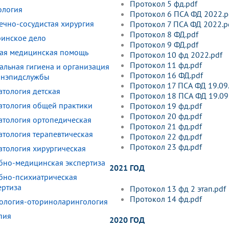
Протокол 5 фд.pdf
ология
Протокол 6 ПСА ФД 2022.p
ечно-сосудистая хирургия
Протокол 7 ПСА ФД 2022.p
Протокол 8 ФД.pdf
ринское дело
Протокол 9 ФД.pdf
ая медицинская помощь
Протокол 10 фд 2022.pdf
Протокол 11 фд.pdf
альная гигиена и организация
Протокол 16 ФД.pdf
анэпидслужбы
Протокол 17 ПСА ФД 19.09.
атология детская
Протокол 18 ПСА ФД 19.09.
атология общей практики
Протокол 19 фд.pdf
Протокол 20 фд.pdf
атология ортопедическая
Протокол 21 фд.pdf
атология терапевтическая
Протокол 22 фд.pdf
Протокол 23 фд.pdf
атология хирургическая
бно-медицинская экспертиза
2021 ГОД
бно-психиатрическая
ертиза
Протокол 13 фд 2 этап.pdf
Протокол 14 фд.pdf
ология-оториноларингология
пия
2020 ГОД