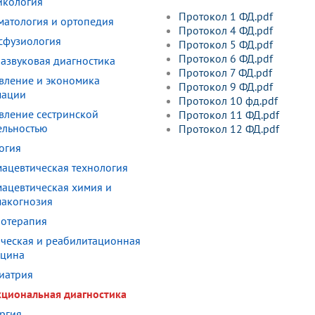
икология
Протокол 1 ФД.pdf
матология и ортопедия
Протокол 4 ФД.pdf
сфузиология
Протокол 5 ФД.pdf
Протокол 6 ФД.pdf
развуковая диагностика
Протокол 7 ФД.pdf
вление и экономика
Протокол 9 ФД.pdf
мации
Протокол 10 фд.pdf
вление сестринской
Протокол 11 ФД.pdf
ельностью
Протокол 12 ФД.pdf
огия
ацевтическая технология
ацевтическая химия и
акогнозия
отерапия
ческая и реабилитационная
цина
иатрия
циональная диагностика
ргия