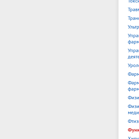
Токс
Трав
Тран
Ульт
Упра
фар
Упра
деят
Урол
Фарм
Фарм
фарм
Физи
Физи
меди
Фтиз
Функ
Хиру