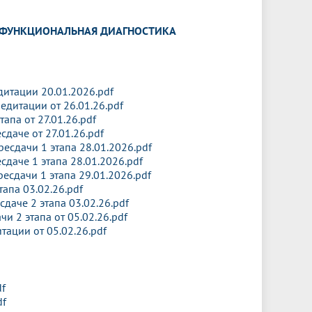
Менеджмент качества
Лицензии
Совет кураторов
Сведения об образовательной
Докторантура
 ФУНКЦИОНАЛЬНАЯ ДИАГНОСТИКА
организации
Государственная итоговая аттестация
Выпускники БГМУ – ветераны ВОВ
Грантовые фонды
жизни
Карта сайта
Внутренняя оценка качества
Юбиляры
образования
Научные издания
Трансформация университета
Празднование 75-летия Победы в
дитации 20.01.2026.pdf
Всероссийская студенческая
Публикационная активность
Великой Отечественной войне
едитации от 26.01.26.pdf
олимпиада по хирургии с
тапа от 27.01.26.pdf
к"
НИИ кардиологии
«МЕДМОЛ»
международным участием
даче от 27.01.26.pdf
ресдачи 1 этапа 28.01.2026.pdf
Научная ординатура
Новые образовательные программы
сдаче 1 этапа 28.01.2026.pdf
ресдачи 1 этапа 29.01.2026.pdf
Электронная учебная библиотека
тапа 03.02.26.pdf
даче 2 этапа 03.02.26.pdf
ные
Аккредитация специалиста
и 2 этапа от 05.02.26.pdf
тации от 05.02.26.pdf
Наставничество в сфере
здравоохранения
df
df