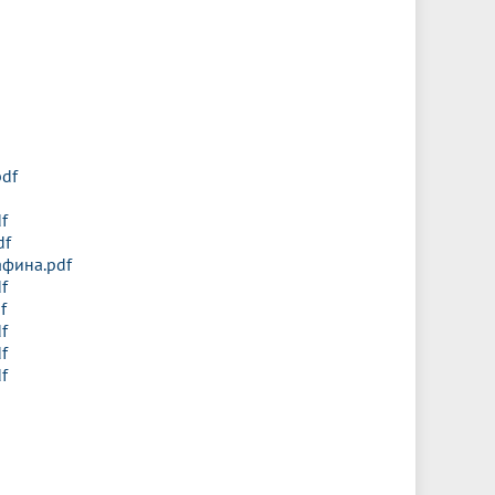
pdf
f
df
афина.pdf
f
f
f
f
f