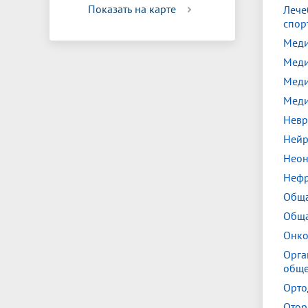
Показать на карте
Лече
спор
Меди
Меди
Меди
Меди
Невр
Нейр
Неон
Нефр
Обща
Обща
Онко
Орга
обще
Орто
Отор