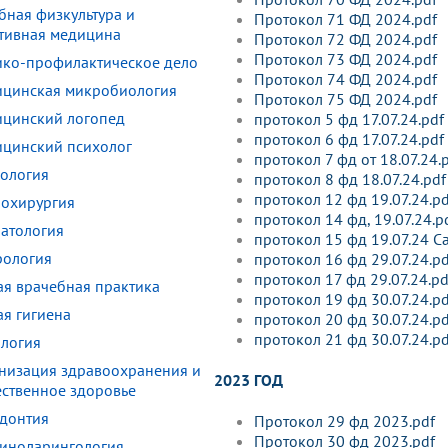
бная физкультура и
Протокол 71 ФД 2024.pdf
тивная медицина
Протокол 72 ФД 2024.pdf
Протокол 73 ФД 2024.pdf
ко-профилактическое дело
Протокол 74 ФД 2024.pdf
цинская микробиология
Протокол 75 ФД 2024.pdf
цинский логопед
протокол 5 фд 17.07.24.pdf
протокол 6 фд 17.07.24.pdf
цинский психолог
протокол 7 фд от 18.07.24.
ология
протокол 8 фд 18.07.24.pdf
протокол 12 фд 19.07.24.pd
охирургия
протокол 14 фд, 19.07.24.p
атология
протокол 15 фд 19.07.24 С
ология
протокол 16 фд 29.07.24.pd
протокол 17 фд 29.07.24.pd
я врачебная практика
протокол 19 фд 30.07.24.pd
я гигиена
протокол 20 фд 30.07.24.pd
протокол 21 фд 30.07.24.pd
логия
низация здравоохранения и
2023 ГОД
ственное здоровье
донтия
Протокол 29 фд 2023.pdf
Протокол 30 фд 2023.pdf
иноларингология