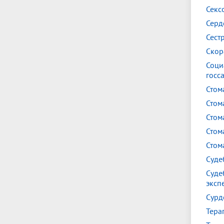
Секс
Серд
Сест
Скор
Соци
госс
Стом
Стом
Стом
Стом
Стом
Суде
Суде
эксп
Сурд
Тера