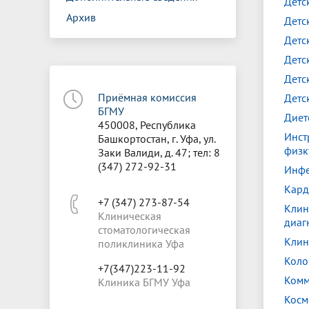
Детс
Архив
Детс
Детс
Детс
Детс
Приёмная комиссия
Детс
БГМУ
Диет
450008, Республика
Инст
Башкортостан, г. Уфа, ул.
физк
Заки Валиди, д. 47; тел: 8
(347) 272-92-31
Инфе
Кард
+7 (347) 273-87-54
Клин
Клиническая
диаг
стоматологическая
Клин
поликлиника Уфа
Коло
+7(347)223-11-92
Комм
Клиника БГМУ Уфа
Косм