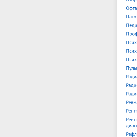
Офта
Пато
Педи
Проф
Псих
Псих
Псих
Пуль
Ради
Ради
Ради
Ревм
Рент
Рент
диаг
Рефл