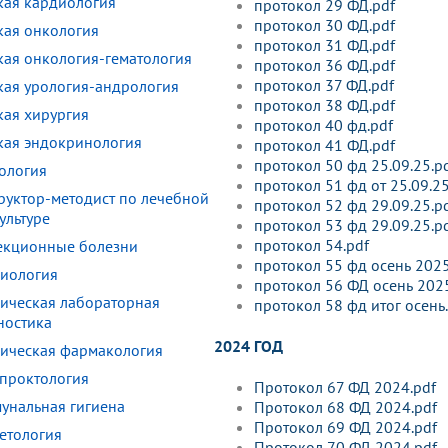
кая кардиология
протокол 29 ФД.pdf
протокол 30 ФД.pdf
кая онкология
протокол 31 ФД.pdf
кая онкология-гематология
протокол 36 ФД.pdf
протокол 37 ФД.pdf
кая урология-андрология
протокол 38 ФД.pdf
кая хирургия
протокол 40 фд.pdf
кая эндокринология
протокол 41 ФД.pdf
протокол 50 фд 25.09.25.p
ология
протокол 51 фд от 25.09.25
руктор-методист по лечебной
протокол 52 фд 29.09.25.p
ультуре
протокол 53 фд 29.09.25.p
протокол 54.pdf
кционные болезни
протокол 55 фд осень 2025
иология
протокол 56 ФД осень 2025
ическая лабораторная
протокол 58 фд итог осень
ностика
2024 ГОД
ическая фармакология
проктология
Протокол 67 ФД 2024.pdf
унальная гигиена
Протокол 68 ФД 2024.pdf
Протокол 69 ФД 2024.pdf
етология
Протокол 70 ФД 2024.pdf