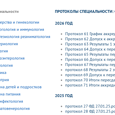
динатуры
з обучающихся БГМУ
Расписание
Профсоюзный комитет
ная программа развития
Антитеррор
кие исследования и
Диссертационные советы
ПРОТОКОЛЫ СПЕЦИАЛЬНОСТИ:
иальности
ьный аккредитационный
ия выпускников
Научно-образовательный
Работа музеев на кафедрах
я, ЛЭК
медицинский кластер
Аспирантура
ие граждан
ентр
Фотогалерея
БГМУ - ВУЗ здорового образа 
ерства и гинекологии
«Нижневолжский»
2026 ГОД
рии мегагранта
Полезные интернет-ссылки
ргология и иммунология
анковской картой
тету 90 лет
Реорганизация вуза
Университету 85 лет
Протокол 61 График аккре
тезиология реаниматология
ия для студентов
ейтингах университетов
Я-профессионал
Управление инновационной
Протокол 62 Допуск к аккр
твет
деятельности
ериология
Протокол 63 Результаты 1 э
ое отделение «Движение
Альманах "Исторический вестни
Протокол 64 Допуск к перес
огия
 БГМУ
Протокол 65 Результаты пе
орий БГМУ
Евразийский НОЦ
обучение
Социальная работа в системе
роэнтерология
Протокол 66 Допуск к пере
здравоохранения
Протокол 67 Результаты пе
тология
протокол 68 Результаты 2 э
тика
протокол 69 Допуск к перес
иональное обучение
Инновационные образователь
атрия
протокол 70 Итоги пересдач
проекты
протокол 71 Итоги аккреди
ена детей и подростков
ена питания
2025 ГОД
нфектология
протокол 27 ФД 27.01.25.p
атовенерология
протокол 28 ФД 27.01.25.p