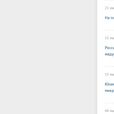
21 ма
На п
15 ма
Росс
меду
15 ма
Юная
микр
04 ма