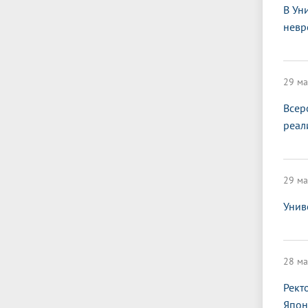
В Ун
невр
29 ма
Всер
реал
29 ма
Унив
28 ма
Рект
Япон