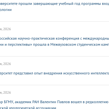
иверситете прошли завершающие учебный год программы вхо
ологии
я, 2026
оссийская научно-практическая конференция с международным
ии и перспективы» прошла в Межвузовском студенческом кам
я, 2026
ерситет представил опыт внедрения искусственного интеллек
я, 2026
ор БГМУ, академик РАН Валентин Павлов вошел в редколлегию
ской урологической ассоциации