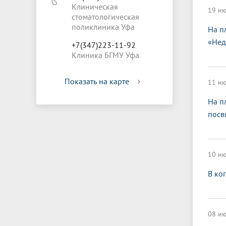
Клиническая
19 ию
стоматологическая
поликлиника Уфа
На п
«Нед
+7(347)223-11-92
Клиника БГМУ Уфа
Показать на карте
11 ию
На п
посв
10 ию
В ко
08 ию