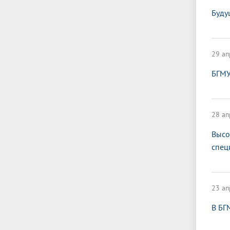
Буду
29 ап
БГМУ
28 ап
Высо
спец
23 ап
В БГ