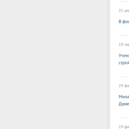
21 ап
В фо
19 ма
Учен
стро
24 фе
Миха
Думе
19 фе