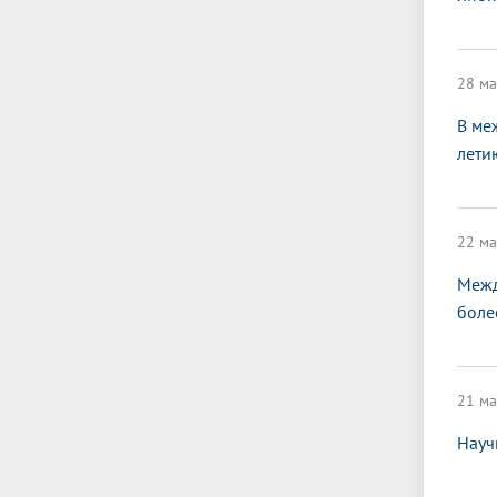
28 ма
В ме
лети
22 ма
Межд
боле
21 ма
Науч