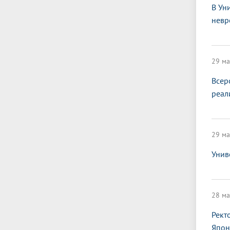
В Ун
невр
29 ма
Всер
реал
29 ма
Унив
28 ма
Рект
Япон