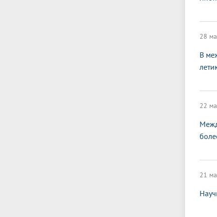
28 ма
В ме
лети
22 ма
Межд
боле
21 ма
Науч