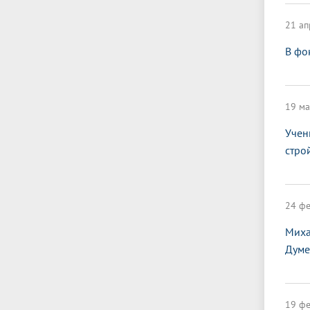
21 ап
В фо
19 ма
Учен
стро
24 фе
Миха
Думе
19 фе