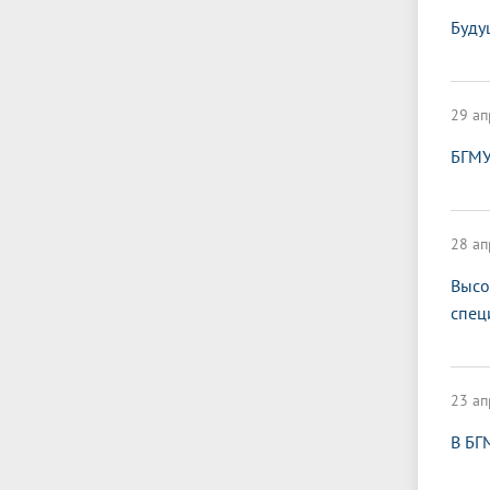
Буду
29 ап
БГМУ
28 ап
Высо
спец
23 ап
В БГ