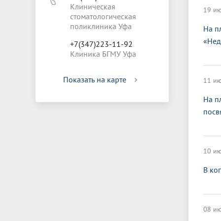
Клиническая
19 ию
стоматологическая
поликлиника Уфа
На п
«Нед
+7(347)223-11-92
Клиника БГМУ Уфа
Показать на карте
11 ию
На п
посв
10 ию
В ко
08 ию