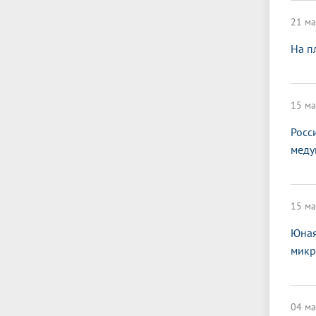
21 ма
На п
15 ма
Росс
меду
15 ма
Юная
микр
04 ма