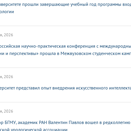
иверситете прошли завершающие учебный год программы вхо
ологии
я, 2026
оссийская научно-практическая конференция с международным
ии и перспективы» прошла в Межвузовском студенческом кам
я, 2026
ерситет представил опыт внедрения искусственного интеллек
я, 2026
ор БГМУ, академик РАН Валентин Павлов вошел в редколлегию
ской урологической ассоциации