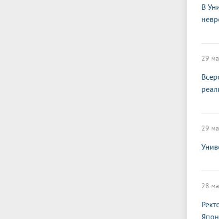
В Ун
невр
29 ма
Всер
реал
29 ма
Унив
28 ма
Рект
Япон