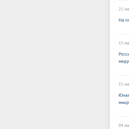
21 ма
На п
15 ма
Росс
меду
15 ма
Юная
микр
04 ма