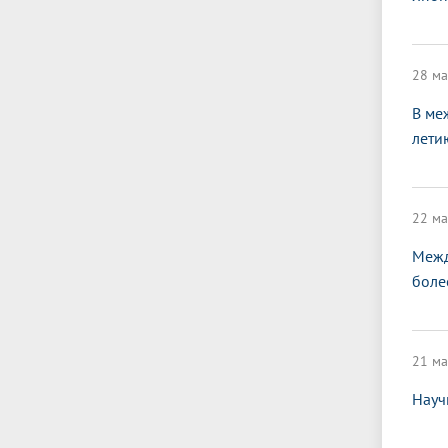
28 ма
В ме
лети
22 ма
Межд
боле
21 ма
Науч