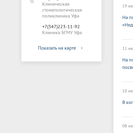
Клиническая
19 ию
стоматологическая
поликлиника Уфа
На п
«Нед
+7(347)223-11-92
Клиника БГМУ Уфа
Показать на карте
11 ию
На п
посв
10 ию
В ко
08 ию