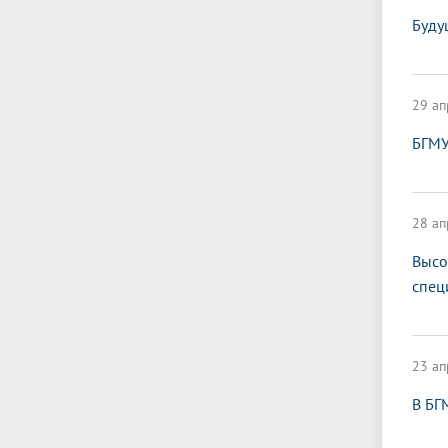
Буду
29 ап
БГМУ
28 ап
Высо
спец
23 ап
В БГ