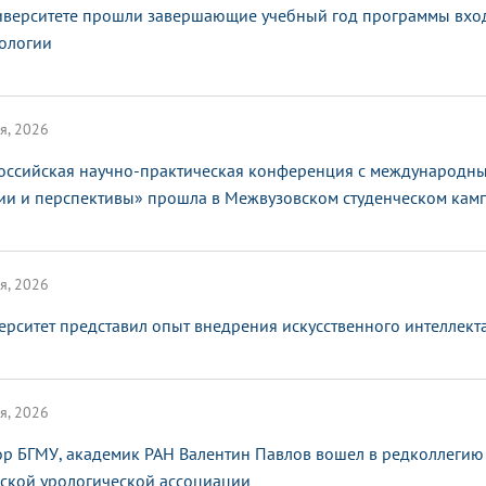
иверситете прошли завершающие учебный год программы вхо
ологии
я, 2026
оссийская научно-практическая конференция с международным
ии и перспективы» прошла в Межвузовском студенческом кам
я, 2026
ерситет представил опыт внедрения искусственного интеллек
я, 2026
ор БГМУ, академик РАН Валентин Павлов вошел в редколлегию
ской урологической ассоциации